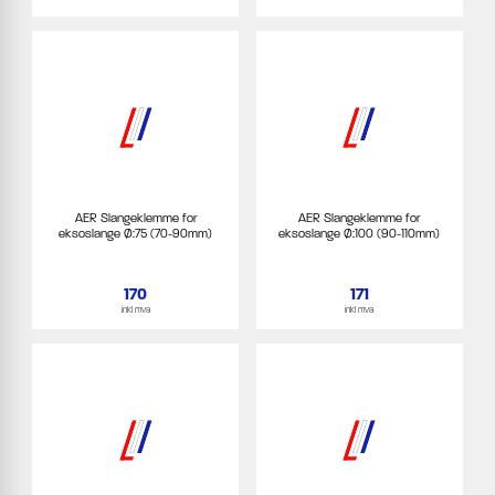
AER Slangeklemme for
AER Slangeklemme for
eksoslange Ø:75 (70-90mm)
eksoslange Ø:100 (90-110mm)
170
171
inkl mva
inkl mva