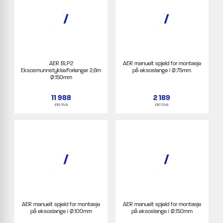
AER BLP2
AER manuelt spjeld for montasje
Eksosmunnstykke/forlenger 2,6m
på eksoslange i Ø:75mm
Ø:150mm
11 988
2 189
inkl mva
inkl mva
AER manuelt spjeld for montasje
AER manuelt spjeld for montasje
på eksoslange i Ø:100mm
på eksoslange i Ø:150mm