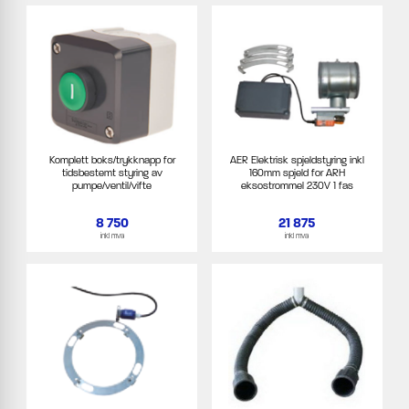
Komplett boks/trykknapp for
AER Elektrisk spjeldstyring inkl
tidsbestemt styring av
160mm spjeld for ARH
pumpe/ventil/vifte
eksostrommel 230V 1 fas
8 750
21 875
inkl mva
inkl mva