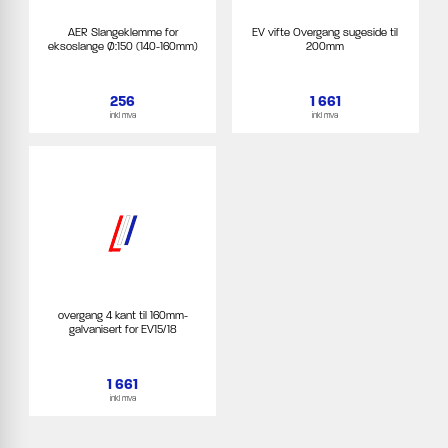
AER Slangeklemme for
EV vifte Overgang sugeside til
eksoslange Ø:150 (140-160mm)
200mm
256
1 661
inkl mva
inkl mva
overgang 4 kant til 160mm-
galvanisert for EV15/18
1 661
inkl mva