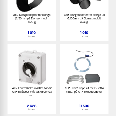
AER Slangeadapter for slange
AER Slangeadapter for slange 2x
Ø:150mm på Elemax mobilt
Ø:100mm på Elemax mobilt
avsug
avsug
1 010
1 010
inkl mva
inkl mva
AER Kontrollboks med bryter 32
AER Start/Stopp kit for EV vifte
A IP 66 låsbar, mål: 125x150hx93
(1fas) på ARH eksostrommel
mm
2 628
11 500
inkl mva
inkl mva