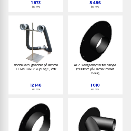
1 973
8 486
inkl mva
inkl mva
dobbel avsugsenhet på ramme
AER Slangeadapter for slange
100-140 inkl.Y kupl. og 2,5mtr
Ø:100mm på Elemax mobilt
avsug
12 146
1 010
inkl mva
inkl mva