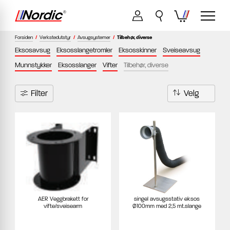
Forsiden
/
Verkstedutstyr
/
Avsugsystemer
/
Tilbehør, diverse
Eksosavsug
Eksosslangetromler
Eksosskinner
Sveiseavsug
Munnstykker
Eksosslanger
Vifter
Tilbehør, diverse
Filter
AER Veggbrakett for
singel avsugsstativ eksos
vifte/sveisearm
Ø100mm med 2,5 mt.slange