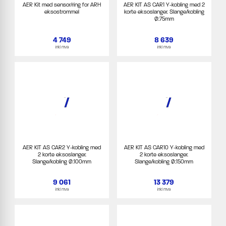
AER Kit med sensor/ring for ARH
AER KIT AS CAR1 Y-kobling med 2
eksostrommel
korte eksoslanger. Slange/kobling
Ø:75mm
4 749
8 639
inkl mva
inkl mva
AER KIT AS CAR2 Y-kobling med
AER KIT AS CAR10 Y-kobling med
2 korte eksoslanger.
2 korte eksoslanger.
Slange/kobling Ø:100mm
Slange/kobling Ø:150mm
9 061
13 379
inkl mva
inkl mva