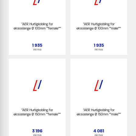
"AER Hurtigkobling for
"AER Hurtigkobling for
eksoslange Ø 100mm ""female"""
eksoslange Ø 100mm ""male"""
1 935
1 935
inkl mva
inkl mva
"AER Hurtigkobling for
"AER Hurtigkobling for
eksoslange Ø 150mm ""female"""
eksoslange Ø 150mm ""male"""
3 196
4 081
inkl mva
inkl mva