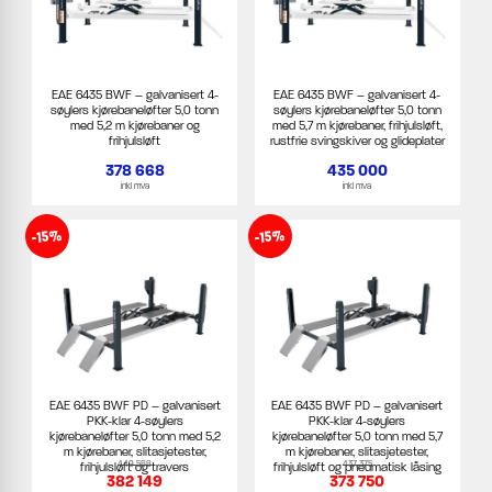
EAE 6435 BWF – galvanisert 4-
EAE 6435 BWF – galvanisert 4-
søylers kjørebaneløfter 5,0 tonn
søylers kjørebaneløfter 5,0 tonn
med 5,2 m kjørebaner og
med 5,7 m kjørebaner, frihjulsløft,
frihjulsløft
rustfrie svingskiver og glideplater
378 668
435 000
inkl mva
inkl mva
-15%
-15%
EAE 6435 BWF PD – galvanisert
EAE 6435 BWF PD – galvanisert
PKK-klar 4-søylers
PKK-klar 4-søylers
kjørebaneløfter 5,0 tonn med 5,2
kjørebaneløfter 5,0 tonn med 5,7
m kjørebaner, slitasjetester,
m kjørebaner, slitasjetester,
449 588
437 375
frihjulsløft og travers
frihjulsløft og pneumatisk låsing
382 149
373 750