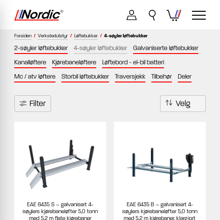
Forsiden
/
Verkstedutstyr
/
Løftebukker
/
4-søyler løftebukker
2-søyler løftebukker
4-søyler løftebukker
Galvaniserte løftebukker
Kanalløftere
Kjørebaneløftere
Løftebord - el-bil batteri
Mc / atv løftere
Storbil løftebukker
Traversjekk
Tilbehør
Deler
Filter
EAE 6435 S – galvanisert 4-
EAE 6435 B – galvanisert 4-
søylers kjørebaneløfter 5,0 tonn
søylers kjørebaneløfter 5,0 tonn
med 5,2 m flate kjørebaner
med 5,2 m kjørebaner, klargjort