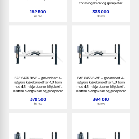
for svingskiver og glideplater
192 500
335 000
inkl mva
inkl mva
EAE 6435 BWF – galvanisert 4-
EAE 6435 BWF – galvanisert 4-
søylers kjørebaneløfter 4,0 tonn
søylers kjørebaneløfter 5,0 tonn
med 4,8 m kjørebaner, frihjulsløft,
med 4,8 m kjørebaner, frihjulsløft,
rustfrie svingskiver og glideplater
rustfrie svingskiver og glideplater
372 500
364 010
inkl mva
inkl mva