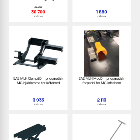
43 863
36 700
1 880
inkl mva
inkl mva
EAE MLH Clamp2D – pneumatisk
EAE MLH ModD – pneumatisk
MC-hjulklemme for løftebord
fotpedal for MC-løftebord
3 933
2 113
inkl mva
inkl mva