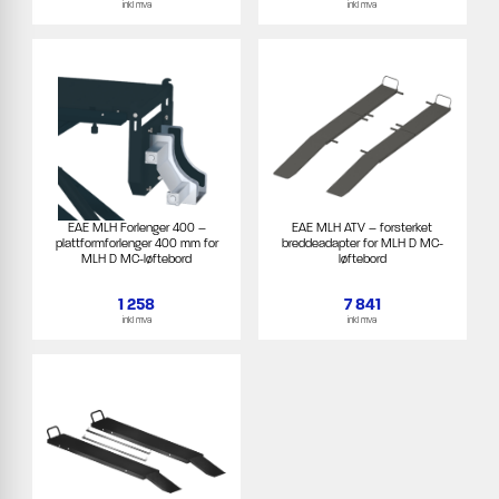
inkl mva
inkl mva
EAE MLH Forlenger 400 –
EAE MLH ATV – forsterket
plattformforlenger 400 mm for
breddeadapter for MLH D MC-
MLH D MC-løftebord
løftebord
1 258
7 841
inkl mva
inkl mva