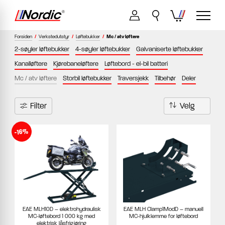
Forsiden
/
Verkstedutstyr
/
Løftebukker
/
Mc / atv løftere
2-søyler løftebukker
4-søyler løftebukker
Galvaniserte løftebukker
Kanalløftere
Kjørebaneløftere
Løftebord - el-bil batteri
Mc / atv løftere
Storbil løftebukker
Traversjekk
Tilbehør
Deler
Filter
-16%
EAE MLH10D – elektrohydraulisk
EAE MLH Clamp1ModD – manuell
MC-løftebord 1 000 kg med
MC-hjulklemme for løftebord
elektrisk låsfrigjøring