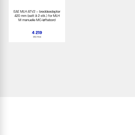
EAE MLH ATV2 – breddeadapter
420 mm (sett à 2 stk.) for MLH
M manuelle MC-løftebord
4 219
inkl mva