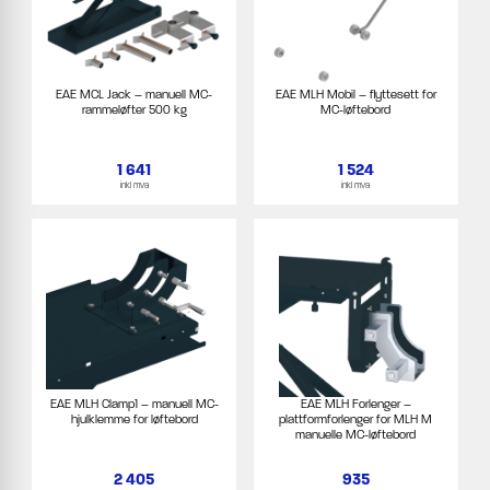
EAE MCL Jack – manuell MC-
EAE MLH Mobil – flyttesett for
rammeløfter 500 kg
MC-løftebord
1 641
1 524
inkl mva
inkl mva
EAE MLH Clamp1 – manuell MC-
EAE MLH Forlenger –
hjulklemme for løftebord
plattformforlenger for MLH M
manuelle MC-løftebord
2 405
935