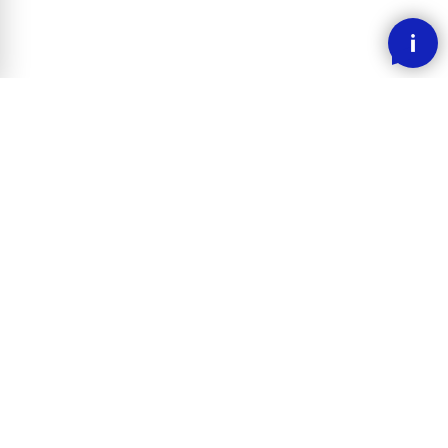
SMOOOTH BETALING MED KLARNA
RASK LEVERING
30 DAGERS ANGREFRIST