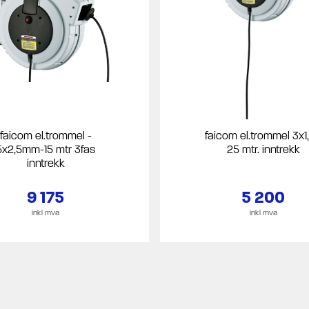
faicom el.trommel -
faicom el.trommel 3x1,
5x2,5mm-15 mtr 3fas
25 mtr. inntrekk
inntrekk
9 175
5 200
inkl mva
inkl mva