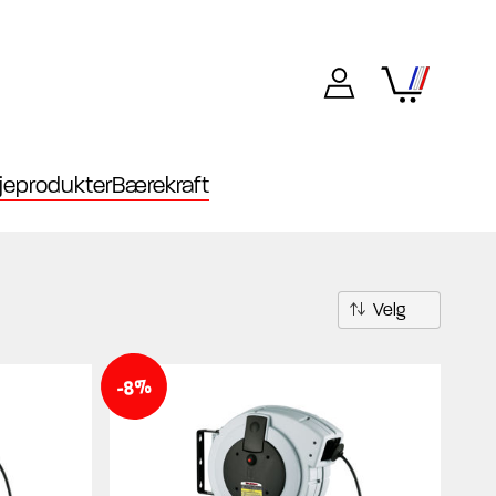
eprodukter
Bærekraft
-8%