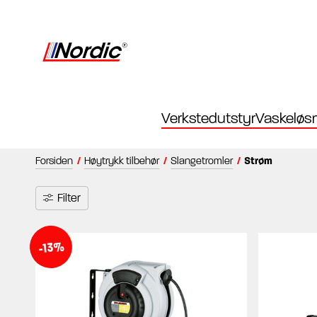
Verkstedutstyr
Vaskeløsn
Forsiden
/
Høytrykk tilbehør
/
Slangetromler
/
Strøm
Filter
-13%