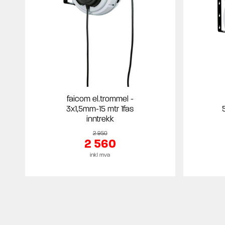
faicom el.trommel -
3x1,5mm-15 mtr 1fas
inntrekk
2 950
2 560
inkl mva