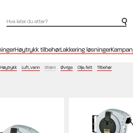
inger
Høytrykk tilbehør
Lakkering løsninger
Kampanj
Høytrykk
Luft, vann
Strøm
Øvrige
Olje, fett
Tilbehør