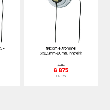
5 -
faicom el.trommel
3x2,5mm-20mtr. inntrekk
7 500
6 875
inkl mva