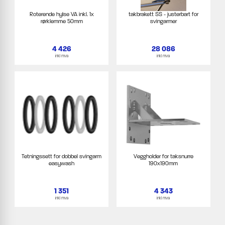
Roterende hylse VA inkl. 1x
takbrakett SS - justerbart for
rørklemme 50mm
svingarmer
4 426
28 086
inkl mva
inkl mva
Tetningssett for dobbel svingarm
Veggholder for taksnurre
easywash
190x190mm
1 351
4 343
inkl mva
inkl mva