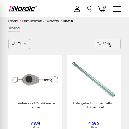
Forsiden
/
Høytrykk tilbehør
/
Svingarmer
/
Tilbehør
Tilbehør
Filter
Fjærtrekk inkl. 2x rørklemme
Forlengelse 1000 mm rustfritt
50mm
stål 50 mm inkl.
7 874
4 565
inkl mva
inkl mva