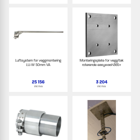
Luftsystem for veggmontering
Monteringsplate for vegg/tak
LU-W 50mm VA
roterende easywash365+
25 156
3 204
inkl mva
inkl mva