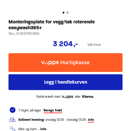
Monteringsplate for vegg/tak roterende
easywash365+
Sku.
SU1097904614
3 204
,-
inkl mva
Betal enkelt med
eller
7 stykk på lager
Beregn frakt
Estimert levering:
onsdag 12.08 - torsdag 13.08
info
Klikk og hent –
info