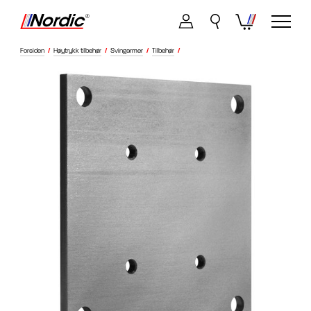
Forsiden
/
Høytrykk tilbehør
/
Svingarmer
/
Tilbehør
/