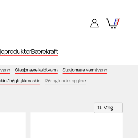
eprodukter
Bærekraft
tvann
Stasjonære kaldtvann
Stasjonære varmtvann
in / høytrykkmaskin
Rør og kloakk spylere