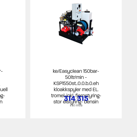
r-
ke/Easyclean 150bar-
50ltr/min -
KSP1550st..0.0.b.0.eh
uell
kloakkspyler med EL.
ng-
tromel-inkl. fjernstyring-
314 315
in
stor elstyring- bensin
inkl mva