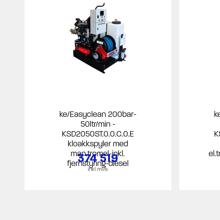
ke/Easyclean 200bar-
k
50ltr/min -
KSD2050ST.0.0.C.0.E
K
kloakkspyler med
man.tromel-inkl.
el.
374 519
fjernstyring-diesel
inkl mva