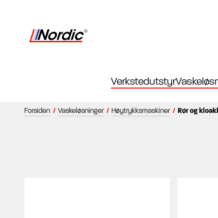
Verkstedutstyr
Vaskeløsn
Forsiden
/
Vaskeløsninger
/
Høytrykksmaskiner
/
Rør og kloak