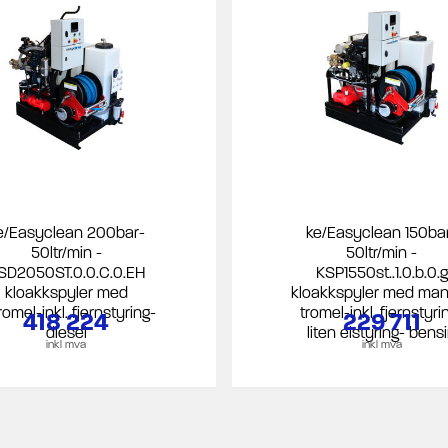
e/Easyclean 200bar-
ke/Easyclean 150ba
50ltr/min -
50ltr/min -
SD2050ST.0.0.C.0.EH
KSP1550st..1.0.b.0.g
kloakkspyler med
kloakkspyler med man
tromel-inkl. fjernstyring-
tromel-inkl. fjernstyri
418 224
229 711
diesel
liten elstyring- bens
inkl mva
inkl mva