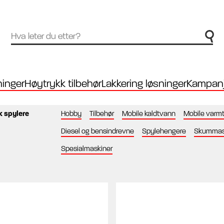
inger
Høytrykk tilbehør
Lakkering løsninger
Kampanj
k spylere
Hobby
Tilbehør
Mobile kaldtvann
Mobile varm
Diesel og bensindrevne
Spylehengere
Skummask
Spesialmaskiner