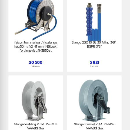
faicon trommel rustfri u.slange
Slange 2SC-10 BL 30 M.Inv 3/8" :
kap.50mtr 1/2 HT mm -NB:bruk
BSPR 3/8"
fortrinnsvis ..4H3850st
20 500
5 621
inkl mva
inkl mva
Slangebestilling 28 M. 1/2-1/2 IT
Slangetrommel 21 M. 1/2-1/2IG
VA/ABS Grå
VA/ABS Grå