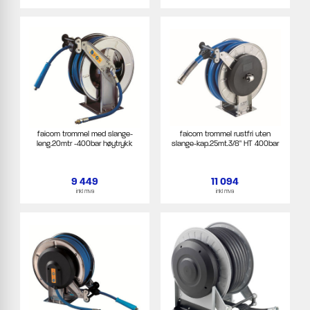
faicom trommel med slange-
faicom trommel rustfri uten
leng.20mtr -400bar høytrykk
slange-kap.25mt.3/8" HT 400bar
9 449
11 094
inkl mva
inkl mva