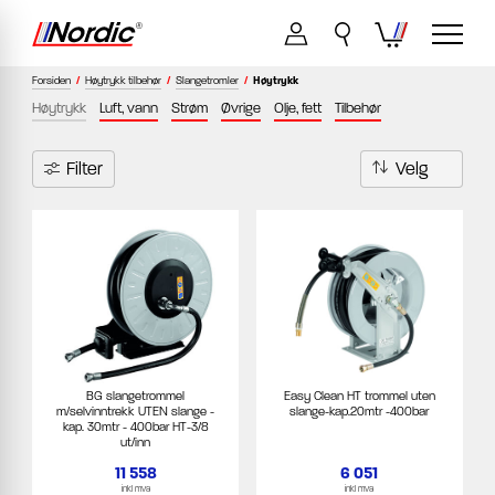
Forsiden
/
Høytrykk tilbehør
/
Slangetromler
/
Høytrykk
Høytrykk
Luft, vann
Strøm
Øvrige
Olje, fett
Tilbehør
Filter
BG slangetrommel
Easy Clean HT trommel uten
m/selvinntrekk UTEN slange -
slange-kap.20mtr -400bar
kap. 30mtr - 400bar HT-3/8
ut/inn
11 558
6 051
inkl mva
inkl mva