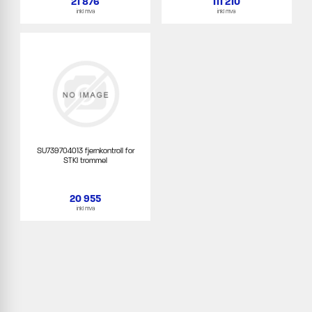
21 876
111 210
inkl mva
inkl mva
SU739704013 fjernkontroll for
STKI trommel
20 955
inkl mva