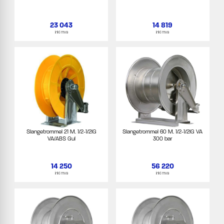
23 043
14 819
inkl mva
inkl mva
Slangetrommel 21 M. 1/2-1/2IG
Slangetrommel 60 M. 1/2-1/2IG VA
VA/ABS Gul
300 bar
14 250
56 220
inkl mva
inkl mva