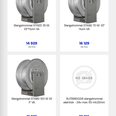
Slangetrommel STKI20 35 M.
Slangetrommel STKI40 70 M. 1/2"
1/2""Hunn VA
Hunn VA
14 929
16 129
inkl mva
inkl mva
Slangetrommel STKI60 100 M 1/2
SU739600241 slangetrommel
IT VA
elektrisk - 24v-max 85 mtr.22mm