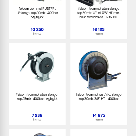
faicom trommel RUSTFRI.
faicom trommel uten slange
U/slange-kap.20mtr -400bar
kap.50mtr. 1/2" ell 3/8" HT mm.-
høytrykk
bruk fortrinnsvis ...3850ST
10 250
16 125
inkl mva
inkl mva
Faicom trommel uten slange-
faicon trommel rustfri u. slange
kap.25mtr -400bar høytrykk
kap.30mtr. 3/8" HT - 400bar
7 238
14 875
inkl mva
inkl mva