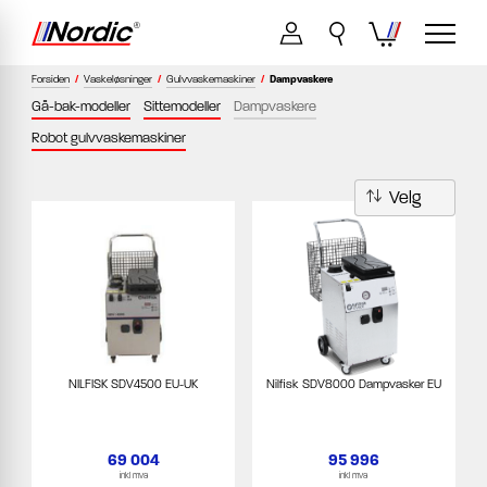
Forsiden
/
Vaskeløsninger
/
Gulvvaskemaskiner
/
Dampvaskere
Gå-bak-modeller
Sittemodeller
Dampvaskere
Robot gulvvaskemaskiner
NILFISK SDV4500 EU-UK
Nilfisk SDV8000 Dampvasker EU
69 004
95 996
inkl mva
inkl mva