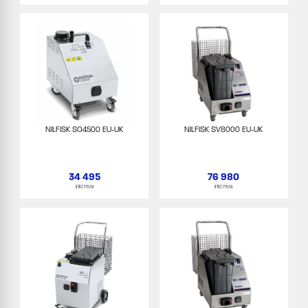
NILFISK SO4500 EU-UK
NILFISK SV8000 EU-UK
34 495
76 980
inkl mva
inkl mva