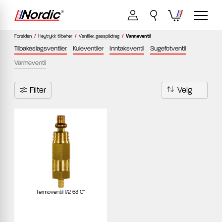
Forsiden
/
Høytrykk tilbehør
/
Ventiler, gasspådrag
/
Varmeventil
Tilbakeslagsventiler
Kuleventiler
Inntaksventil
Sugefotventil
Varmeventil
Filter
Termoventil 1/2 63 C°