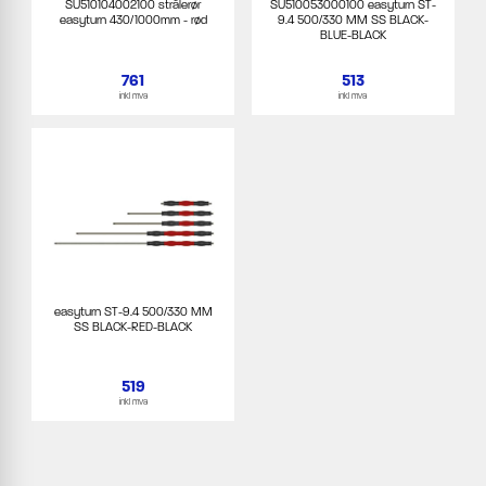
SU510104002100 strålerør
SU510053000100 easyturn ST-
easyturn 430/1000mm - rød
9.4 500/330 MM SS BLACK-
BLUE-BLACK
761
513
inkl mva
inkl mva
easyturn ST-9.4 500/330 MM
SS BLACK-RED-BLACK
519
inkl mva