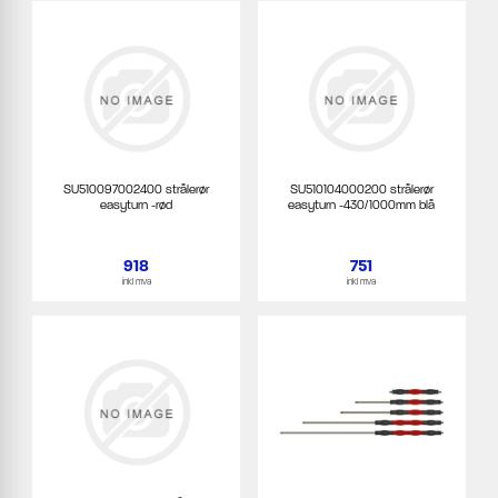
SU510097002400 strålerør
SU510104000200 strålerør
easyturn -rød
easyturn -430/1000mm blå
918
751
inkl mva
inkl mva