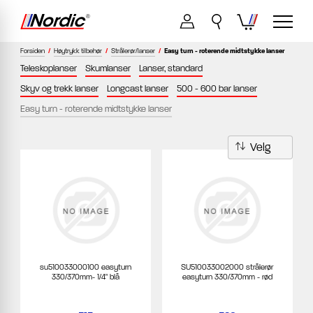
Forsiden
/
Høytrykk tilbehør
/
Strålerør/lanser
/
Easy turn - roterende midtstykke lanser
Teleskoplanser
Skumlanser
Lanser, standard
Skyv og trekk lanser
Longcast lanser
500 - 600 bar lanser
Easy turn - roterende midtstykke lanser
su510033000100 easyturn
SU510033002000 strålerør
330/370mm- 1/4" blå
easyturn 330/370mm - rød