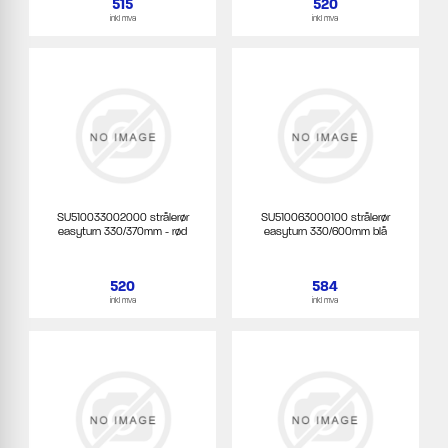
515
520
inkl mva
inkl mva
SU510033002000 strålerør
SU510063000100 strålerør
easyturn 330/370mm - rød
easyturn 330/600mm blå
520
584
inkl mva
inkl mva