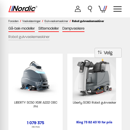
Forsiden
/
Vaskeløsninger
/
Gulvvaskemaskiner
/
Robot gulvvaskemaskiner
Gå-bak-modeller
Sittemodeller
Dampvaskere
Robot gulvvaskemaskiner
LIBERTY SC50 X51R A222 OBC
Liberty SC60 Robot gulvvasker
PH
1 079 375
Ring 73 82 43 10 for pris
inkl mva