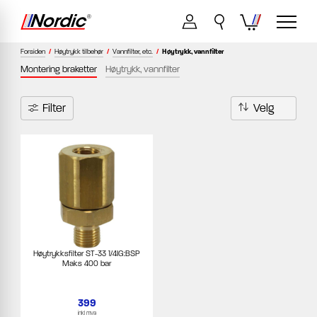
Forsiden
/
Høytrykk tilbehør
/
Vannfilter, etc.
/
Høytrykk, vannfilter
Montering braketter
Høytrykk, vannfilter
Filter
Høytrykksfilter ST-33 1/4IG:BSP
Maks 400 bar
399
inkl mva