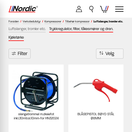
Forsiden
/
Verkstedutstyr
/
Kompressorer
/
Tilbehør kompressor
/
Luftslanger, tromler etc.
Luftslanger, tromler etc.
Trykkregulator, filter, tåkesmører og dren.
Kjøletørke
Filter
slangetrommel m.dreiefot
BLÅSEPISTOL BØYD STÅL
inkl.30mtr.sl.10mm-for HN32024
Ø8MM