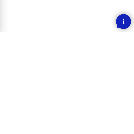
SMOOOTH BETALING MED KLARNA
RASK LEVERING
30 DAGERS ANGREFRIST