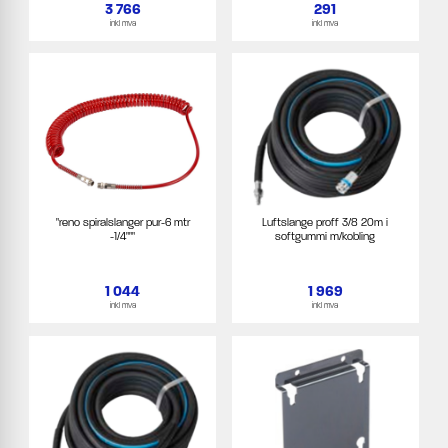
3 766
291
inkl mva
inkl mva
"reno spiralslanger pur-6 mtr
Luftslange proff 3/8 20m i
-1/4"""
softgummi m/kobling
1 044
1 969
inkl mva
inkl mva