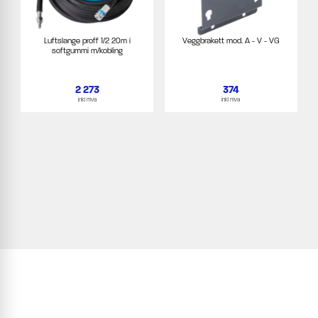
Luftslange proff 1/2 20m i
Veggbrakett mod. A - V - VG
softgummi m/kobling
2 273
374
inkl mva
inkl mva