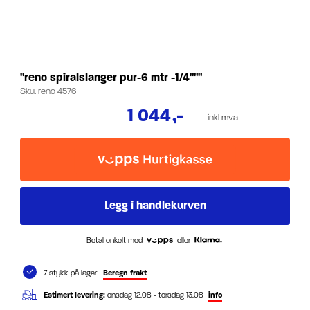
"reno spiralslanger pur-6 mtr -1/4"""
Sku.
reno 4576
1 044
,-
inkl mva
Betal enkelt med
eller
7 stykk på lager
Beregn frakt
Estimert levering:
onsdag 12.08 - torsdag 13.08
info