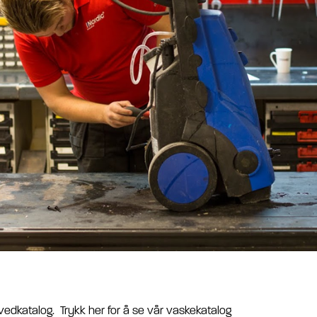
vedkatalog
. Trykk her for å se vår
vaskekatalog