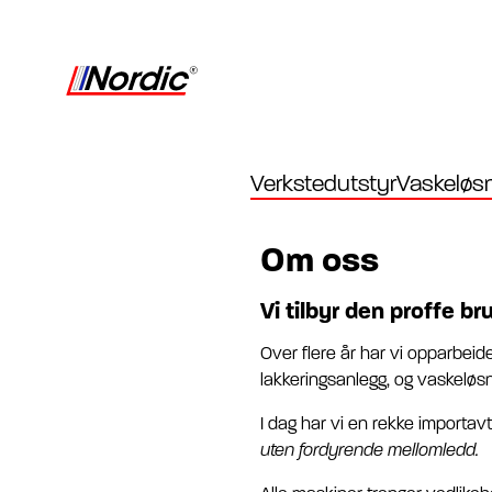
Verkstedutstyr
Vaskeløsn
Om oss
Vi tilbyr den proffe br
Over flere år har vi opparbeid
lakkeringsanlegg, og vaskeløsn
I dag har vi en rekke importav
uten fordyrende mellomledd.