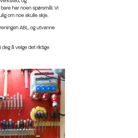
 verksted, og
er bare har noen spørsmål. Vi
ulig om noe skulle skje.
eforeningen ABL, og utvanne
 deg å velge det riktige