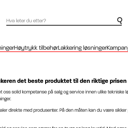
inger
Høytrykk tilbehør
Lakkering løsninger
Kampanj
ukeren det beste produktet til den riktige prisen
et oss solid kompetanse på salg og service innen ulike tekniske l
inger.
taler direkte med produsenter. På den måten kan du være sikker p