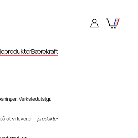
eprodukter
Bærekraft
øsninger: Verkstedutstyr,
å at vi leverer –
produkter