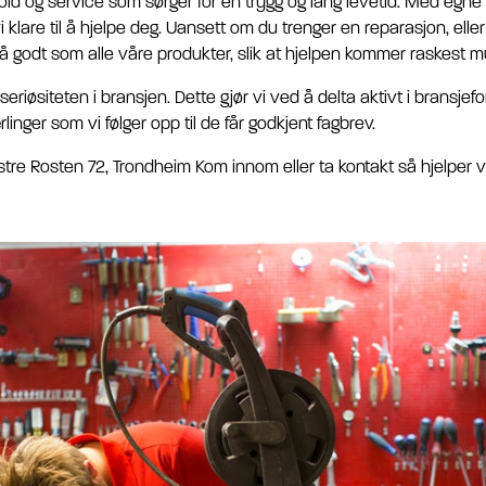
old og service som sørger for en trygg og lang levetid. Med egne
i klare til å hjelpe deg. Uansett om du trenger en reparasjon, ell
 så godt som alle våre produkter, slik at hjelpen kommer raskest m
e seriøsiteten i bransjen. Dette gjør vi ved å delta aktivt i bransj
linger som vi følger opp til de får godkjent fagbrev.
tre Rosten 72, Trondheim Kom innom eller ta kontakt så hjelper vi