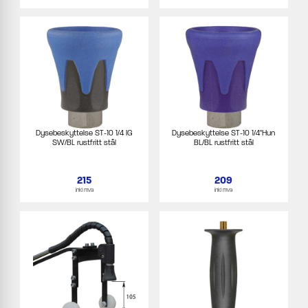
Dysebeskyttelse ST-10 1/4 IG
Dysebeskyttelse ST-10 1/4"Hun
SW/BL rustfritt stål
BL/BL rustfritt stål
215
209
inkl mva
inkl mva