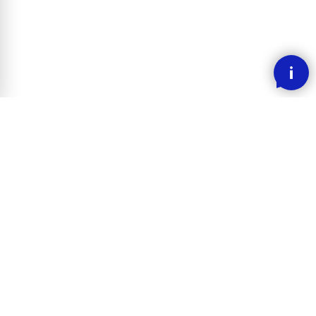
SMOOOTH BETALING MED KLARNA
RASK LEVERING