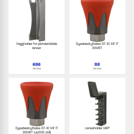
Veggholder for pistoler/doble
Dysebeskyttelse ST-10 1/4" IT
lanser
SW/RT
686
88
inkl mva
inkl mva
Dysebeskyttelse ST-10 1/4" IT
Lanseholder GRP
SW/RT rustfritt stål