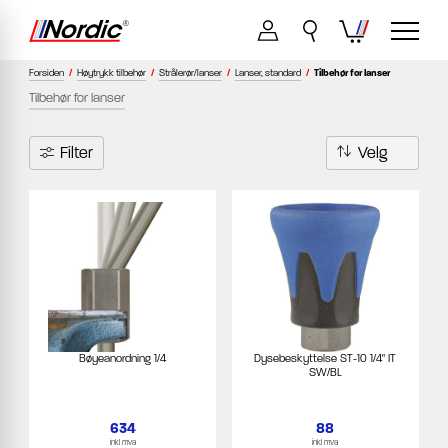
Forsiden
/
Høytrykk tilbehør
/
Strålerør/lanser
/
Lanser, standard
/
Tilbehør for lanser
Tilbehør for lanser
Filter
Bøyeanordning 1/4
Dysebeskyttelse ST-10 1/4" IT
SW/BL
634
88
inkl mva
inkl mva