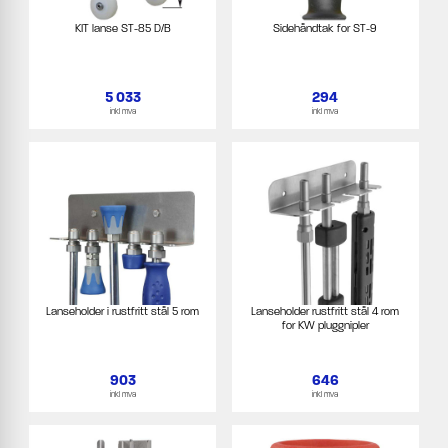
KIT lanse ST-85 D/B
Sidehåndtak for ST-9
5 033
294
inkl mva
inkl mva
Lanseholder i rustfritt stål 5 rom
Lanseholder rustfritt stål 4 rom
for KW pluggnipler
903
646
inkl mva
inkl mva