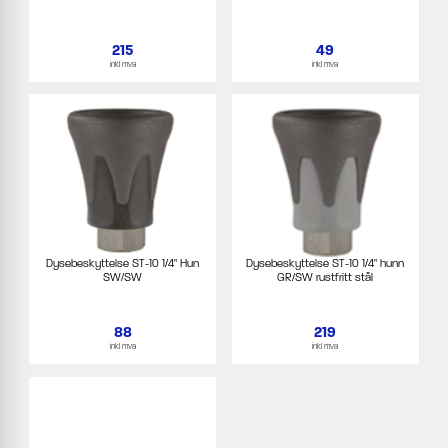
215
49
inkl mva
inkl mva
Dysebeskyttelse ST-10 1/4" Hun
Dysebeskyttelse ST-10 1/4" hunn
SW/SW
GR/SW rustfritt stål
88
219
inkl mva
inkl mva