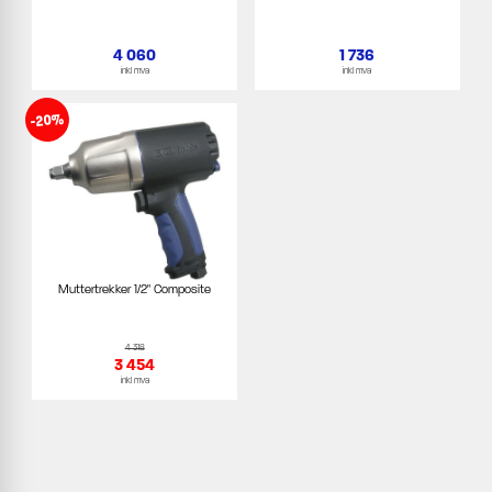
4 060
1 736
inkl mva
inkl mva
-20%
Muttertrekker 1/2" Composite
4 318
3 454
inkl mva