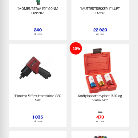
"MOMENTSTAV 1/2"" 90NM
"MUTTERTREKKER 1"" LUFT
GRØNN"
URYU"
240
22 920
inkl mva
inkl mva
-20%
"Proxima ½"" muttertrekker 1220
Kraftpipesett m/plast 17-19 og
Nm"
21mm sett
599
1 835
479
inkl mva
inkl mva