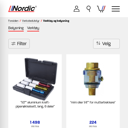
Forsiden
/
Verkstedutstyr
/
Verktøy og belysning
Belysning
Verktøy
Filter
"1/2"" aluminium kraft-
"mini olier 1/4"" for muttertrekkere"
pipenøkkelsett, lang, 6 deler"
1 498
224
inkl mva
inkl mva