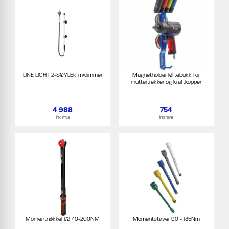
LINE LIGHT 2-SØYLER m/dimmer
Magnetholder løftebukk for
muttertrekker og kraftkopper
4 988
754
inkl mva
inkl mva
Momentnøkkel 1/2 40-200NM
Momentstaver 90 - 135Nm