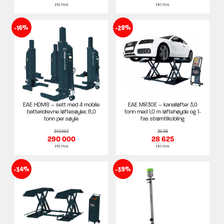
inkl mva
inkl mva
-28%
-16%
EAE HDM8 – sett med 4 mobile
EAE MR30E – kanalløfter 3,0
batteridrevne løftesøyler, 8,0
tonn med 1,0 m løftehøyde og 1-
tonn per søyle
fas strømtilkobling
343 663
39 515
290 000
28 625
inkl mva
inkl mva
-34%
-39%