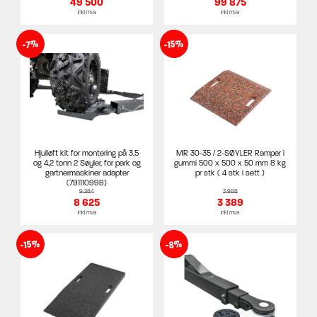
49 500
99 875
inkl mva
inkl mva
-15%
-7%
Hjulløft kit for montering på 3,5
MR 30-35 / 2-SØYLER Ramper i
og 4,2 tonn 2 Søyler, for park og
gummi 500 x 500 x 50 mm 8 kg
gartnermaskiner adapter
pr stk ( 4 stk i sett )
(791110998)
9 284
3 988
8 625
3 389
inkl mva
inkl mva
-15%
-8%