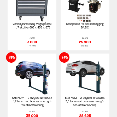
Verktøyinnredning Vogn på hjul
Startpakke for dekkomlegging
m. 7 skuffer 666 x 458 x 875
BASIC
7 859
39 379
3 000
25 900
inkl mva
inkl mva
-25%
-34%
EAE F10M – 2-søylers løftebukk
EAE F9M – 2-søylers løftebukk
4,2 tonn med bunnramme og 1-
3,5 tonn med bunnramme og 1-
fas strømtilkobling
fas strømtilkobling
46 736
43 106
35 000
28 625