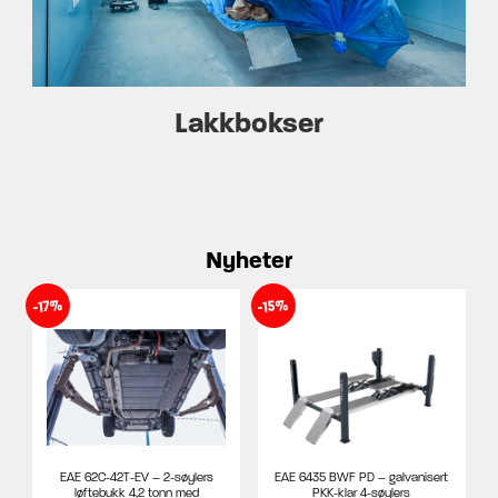
Lakkbokser
Nyheter
-15%
-17%
EAE 62C-42T-EV – 2-søylers
EAE 6435 BWF PD – galvanisert
løftebukk 4,2 tonn med
PKK-klar 4-søylers