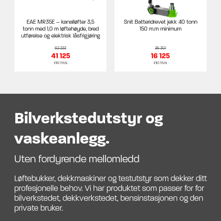
EAE MR35E – kanalløfter 3,5
Snit Batteridrevet jekk 40 tonn
tonn med 1,0 m løftehøyde, bred
150 m.m minimum
utførelse og elektrisk låsfrigjøring
62 333
26 301
41 125
16 125
inkl mva
inkl mva
Bilverkstedutstyr og
vaskeanlegg.
Uten fordyrende mellomledd
Løftebukker, dekkmaskiner og testutstyr som dekker ditt
profesjonelle behov. Vi har produktet som passer for for
bilverkstedet, dekkverkstedet, bensinstasjonen og den
private bruker.