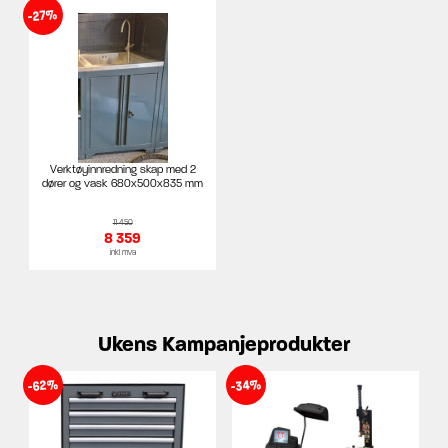
-27%
Verktøyinnredning skap med 2
dører og vask 680x500x835 mm
11 450
8 359
inkl mva
Ukens Kampanjeprodukter
-62%
-34%