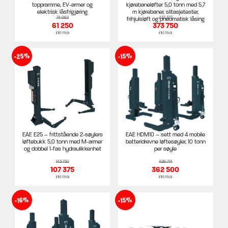
toppramme, EV-armer og
kjørebaneløfter 5,0 tonn med 5,7
elektrisk låsfrigjøring
m kjørebaner, slitasjetester,
74 063
437 375
frihjulsløft og pneumatisk låsing
61 250
373 750
inkl mva
inkl mva
-25%
-15%
EAE E25 – frittstående 2-søylers
EAE HDM10 – sett med 4 mobile
løftebukk 5,0 tonn med M-armer
batteridrevne løftesøyler, 10 tonn
og dobbel 1-fas hydraulikkenhet
per søyle
143 750
426 714
107 375
362 500
inkl mva
inkl mva
-16%
-15%