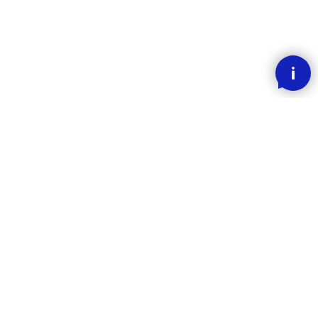
SMOOOTH BETALING MED KLARNA
RASK LEVERING