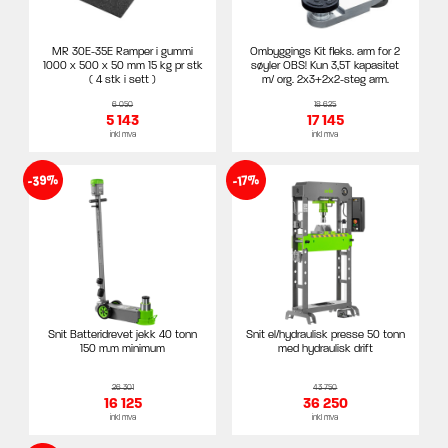
MR 30E-35E Ramper i gummi
Ombyggings Kit fleks. arm for 2
1000 x 500 x 50 mm 15 kg pr stk
søyler OBS! Kun 3,5T kapasitet
( 4 stk i sett )
m/ org. 2x3+2x2-steg arm.
6 050
18 625
5 143
17 145
inkl mva
inkl mva
-39%
-17%
Snit Batteridrevet jekk 40 tonn
Snit el/hydraulisk presse 50 tonn
150 m.m minimum
med hydraulisk drift
26 301
43 750
16 125
36 250
inkl mva
inkl mva