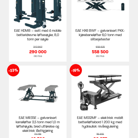
EAE HDM8 – sett med 4 mobile
EAE HX6 BWF – galvanisert PKK-
batteridrevne løftesøyler, 8,0
kjørebaneløfter 6,0 tonn med
tonn per søyle
slitasjetester
343 663
658 625
290 000
558 500
inkl mva
inkl mva
-33%
-16%
EAE MR35E – galvanisert
EAE MS12MF – elektrisk mobilt
kanalløfter 3,5 tonn med 1,0 m
batteriløftebord 1 200 kg med
løftehøyde, bred utførelse og
hydraulisk nivåregulering
elektrisk låsfrigjøring
73 738
118 855