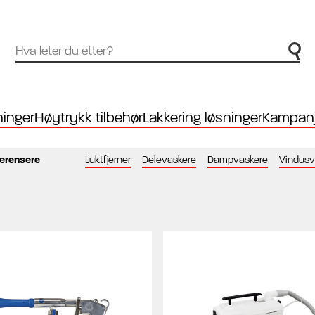
inger
Høytrykk tilbehør
Lakkering løsninger
Kampanj
erensere
Luktfjerner
Delevaskere
Dampvaskere
Vindusv