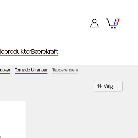
eprodukter
Bærekraft
asker
Tornado bilrenser
Tepperensere