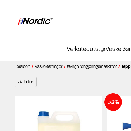
Verkstedutstyr
Vaskeløsn
Forsiden
/
Vaskeløsninger
/
Øvrige rengjøringsmaskiner
/
Tepp
Filter
-33%