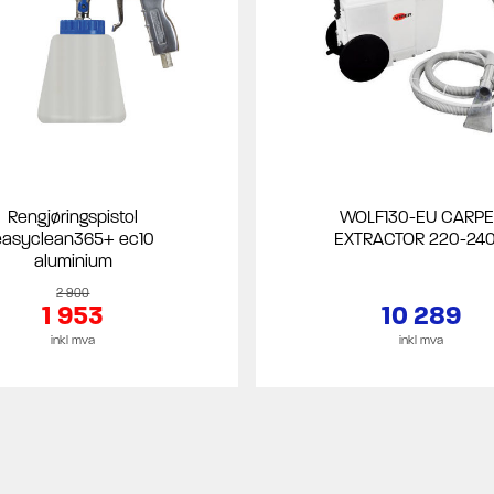
Rengjøringspistol
WOLF130-EU CARPE
easyclean365+ ec10
EXTRACTOR 220-24
aluminium
2 900
1 953
10 289
inkl mva
inkl mva