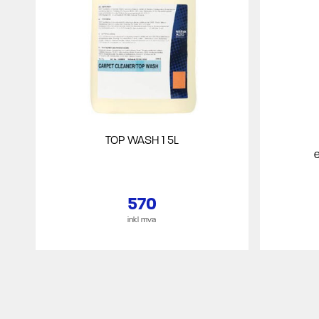
TOP WASH 1 5L
570
inkl mva