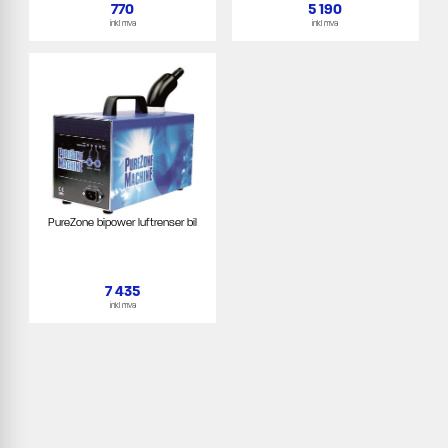
770
5 190
inkl mva
inkl mva
PureZone bipower luftrenser bil
7 435
inkl mva