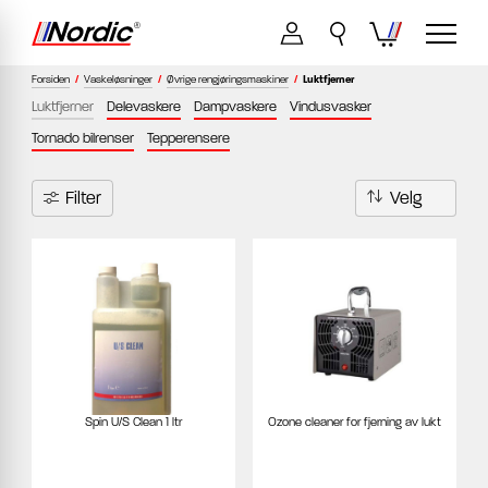
Forsiden
/
Vaskeløsninger
/
Øvrige rengjøringsmaskiner
/
Luktfjerner
Luktfjerner
Delevaskere
Dampvaskere
Vindusvasker
Tornado bilrenser
Tepperensere
Filter
Spin U/S Clean 1 ltr
Ozone cleaner for fjerning av lukt