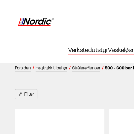
Verkstedutstyr
Vaskeløsn
Forsiden
/
Høytrykk tilbehør
/
Strålerør/lanser
/
500 - 600 bar 
Filter