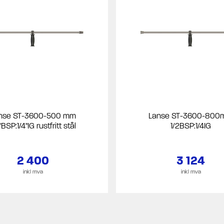
nse ST-3600-500 mm
Lanse ST-3600-80
"BSP:1/4"IG rustfritt stål
1/2BSP:1/4IG
2 400
3 124
inkl mva
inkl mva