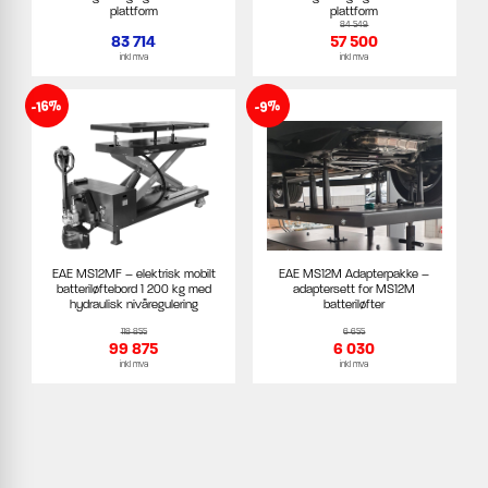
plattform
plattform
84 549
83 714
57 500
inkl mva
inkl mva
-16%
-9%
EAE MS12MF – elektrisk mobilt
EAE MS12M Adapterpakke –
batteriløftebord 1 200 kg med
adaptersett for MS12M
hydraulisk nivåregulering
batteriløfter
118 855
6 655
99 875
6 030
inkl mva
inkl mva