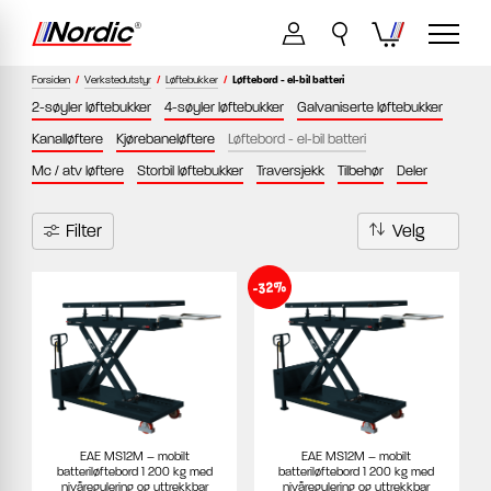
Forsiden
/
Verkstedutstyr
/
Løftebukker
/
Løftebord - el-bil batteri
2-søyler løftebukker
4-søyler løftebukker
Galvaniserte løftebukker
Kanalløftere
Kjørebaneløftere
Løftebord - el-bil batteri
Mc / atv løftere
Storbil løftebukker
Traversjekk
Tilbehør
Deler
Filter
-32%
EAE MS12M – mobilt
EAE MS12M – mobilt
batteriløftebord 1 200 kg med
batteriløftebord 1 200 kg med
nivåregulering og uttrekkbar
nivåregulering og uttrekkbar