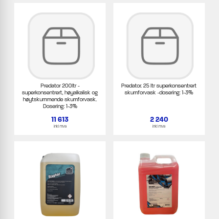
Predator 200ltr -
Predator. 25 ltr superkonsentrert
superkonsentrert, høyalkalisk og
skumforvask -dosering: 1-3%
høytskummende skumforvask.
Dosering: 1-3%
11 613
2 240
inkl mva
inkl mva