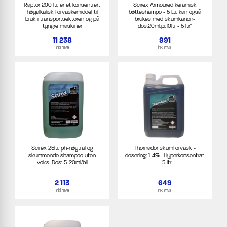
Raptor 200 ltr. er et konsentrert
Scirex Armoured keramisk
høyalkalisk forvaskemiddel til
bøtteshampo - 5 Ltr. kan også
bruk i transportsektoren og på
brukes med skumkanon-
tyngre maskiner
dos:20ml.pr.10ltr - 5 ltr"
11 238
991
inkl mva
inkl mva
Scirex 25ltr. ph-nøytral og
Thornador skumforvask -
skummende shampoo uten
dosering: 1-4% -Hyperkonsentrat
voks. Dos: 5-20ml/bil
- 5 ltr
2 113
649
inkl mva
inkl mva