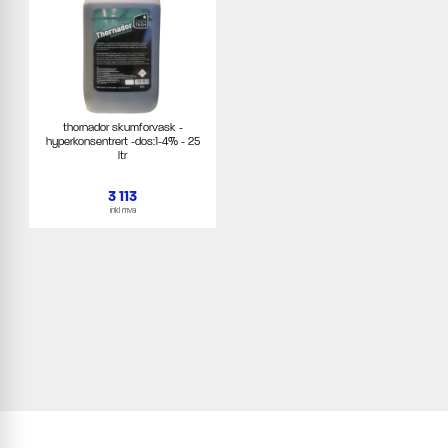
thornador skumforvask -
hyperkonsentrert -dos:1-4% - 25
ltr
3 113
inkl mva