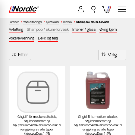
Forsiden
/
Vaskeløsninger
/
Kjemikalier
/
Bilvask
/
Shampoo / skum-forvask
Avfetting
Shampoo / skum-forvask
Interiør / glass
Øvrig kjemi
Voks/avrenning
Dekk og felg
Filter
Ghybli 1 ltr. medium alkalisk,
Ghybli 5 ltr. medium alkalisk,
høykonsentrert og
høykonsentrert og
høytskummende skumforvask til
høytskummende skumforvask til
rengjøring av alle typer
rengjøring av alle typer
kjøretøy.Dos: 1-4%
kjøretøy.Dos: 1-4%