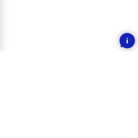
SMOOOTH BETALING MED KLARNA
RASK LEVERING