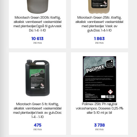
Microtech Green 200ltr. Kraftig,
Microtech Green 25ltr. .Kraftig,
alkalisk vannbasert vaskemiddel
alkalisk vannbasert vaskemiddel
med planteoljer.Også til gulvvask
med planteoljer. Vask av
Do: 1-4 -1-10
gulv.Dos: 1-4-1-10
10 613
1 863
inkl mva
inkl mva
Microtech Green 5 ltr. Kraftig,
Polimex 25ltr. Ph nøytral
alkalisk vannbasert vaskemiddel
voksshampoo. Doseres 0,25-1%
med planteoljer.Vask av gulv.Dos:
eller 5-10 ml pr. bil
1-4 - 1-10
475
3 738
inkl mva
inkl mva