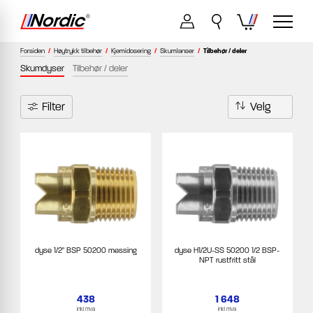
Forsiden
/
Høytrykk tilbehør
/
Kjemidosering
/
Skumlanser
/
Tilbehør / deler
Skumdyser
Tilbehør / deler
Filter
dyse 1/2" BSP 50200 messing
dyse H1/2U-SS 50200 1/2 BSP-
NPT rustfritt stål
438
1 648
inkl mva
inkl mva