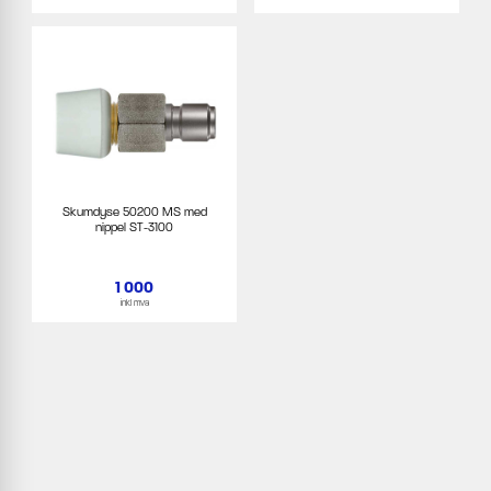
Skumdyse 50200 MS med
nippel ST-3100
1 000
inkl mva