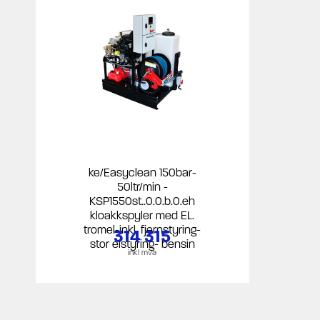
ke/Easyclean 150bar-
50ltr/min -
KSP1550st..0.0.b.0.eh
kloakkspyler med EL.
tromel-inkl. fjernstyring-
314 315
stor elstyring- bensin
inkl mva