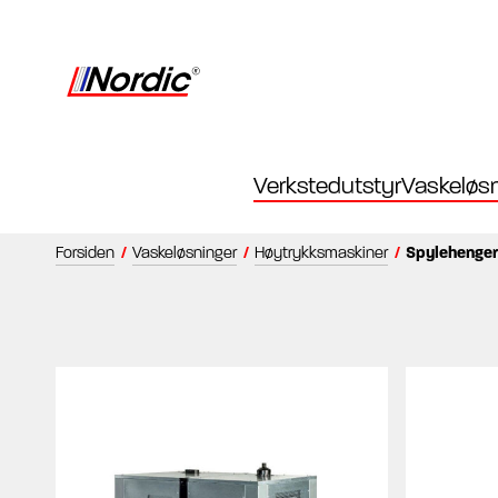
Verkstedutstyr
Vaskeløsn
Forsiden
/
Vaskeløsninger
/
Høytrykksmaskiner
/
Spylehenge