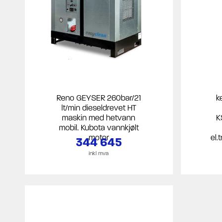
Reno GEYSER 260bar/21
k
lt/min dieseldrevet HT
maskin med hetvann
K
mobil. Kubota vannkjølt
motor
el.
344 645
inkl mva