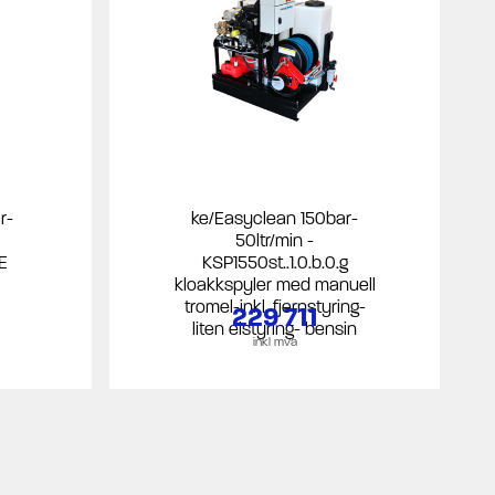
r-
ke/Easyclean 150bar-
50ltr/min -
E
KSP1550st..1.0.b.0.g
kloakkspyler med manuell
tromel-inkl. fjernstyring-
229 711
liten elstyring- bensin
inkl mva