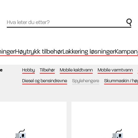
inger
Høytrykk tilbehør
Lakkering løsninger
Kampanj
re
Hobby
Tilbehør
Mobile kaldtvann
Mobile varmtvann
Diesel og bensindrevne
Spylehengere
Skummaskin / hø