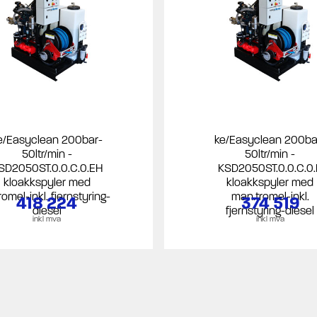
e/Easyclean 200bar-
ke/Easyclean 200ba
50ltr/min -
50ltr/min -
SD2050ST.0.0.C.0.EH
KSD2050ST.0.0.C.0.
kloakkspyler med
kloakkspyler med
tromel-inkl. fjernstyring-
man.tromel-inkl.
418 224
374 519
diesel
fjernstyring-diesel
inkl mva
inkl mva