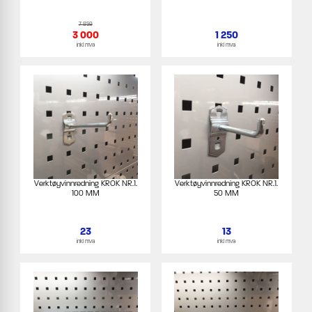
7 859
3 000
1 250
inkl mva
inkl mva
Verktøyvinnredning KROK NR.1.
Verktøyvinnredning KROK NR.1.
100 MM
50 MM
23
13
inkl mva
inkl mva