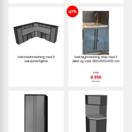
-27%
Verkstedinnredning med 9
Verktøyinnredning skap med 2
seksjoner/hjørne
dører og vask 680x500x835 mm
11 450
8 359
inkl mva