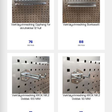
Verktøyvinnredning Oppheng for
Verktøyvinnredning Borrkasett
skrutrekker 12 hull
76
88
inkl mva
inkl mva
Verktøyvinnredning KROK NR.2
Verktøyvinnredning KROK NR.2
Dobbel. 100 MM
Dobbel. 50 MM