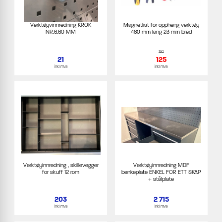
Verktøyvinnredning KROK
Magnetlist for oppheng verktøy
NR.6.60 MM
460 mm lang 23 mm bred
150
21
125
inkl mva
inkl mva
Verktøyinnredning , skillevegger
Verktøyinnredning MDF
for skuff 12 rom
benkeplate ENKEL FOR ETT SKAP
+ stålplate
203
2 715
inkl mva
inkl mva