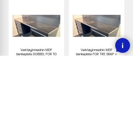
Verktøyinnrednin MDF
Verktøyinnrednin MDF
benkeplate DOBBEL FOR TO
benkeplate FOR TRE SKAP +
SKAP + stålplate
stålplate og opphengsplate
6 663
7 118
inkl mva
inkl mva