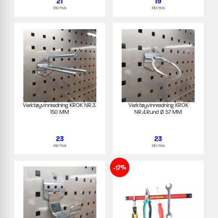
21
19
inkl mva
inkl mva
Verktøyvinnredning KROK NR.3.
Verktøyvinnredning KROK
150 MM
NR.4.Rund Ø 57 MM
23
23
inkl mva
inkl mva
-17%