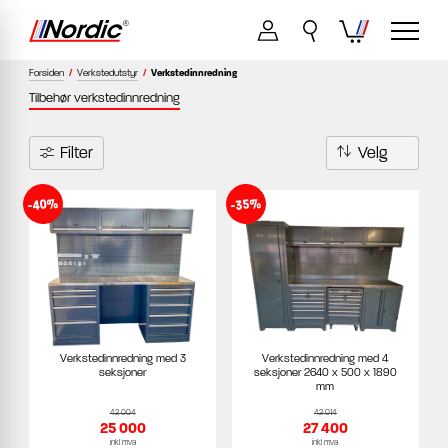
Forsiden
/
Verkstedutstyr
/
Verkstedinnredning
Tilbehør verkstedinnredning
Filter
-40%
-35%
Verkstedinnredning med 3
Verkstedinnredning med 4
seksjoner
seksjoner 2640 x 500 x 1890
mm
42 004
42 014
25 000
27 400
inkl mva
inkl mva