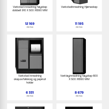
Verksted innredning høyskap
Verkstedinnredning Hjørneskap
dobbelt 910 X 500 X1890 MM
12 169
11 195
inkl mva
inkl mva
Verksted innredning
Verktøyinnredning høyskap 600
skap.avfallskorg og papirrull
X 500 X1890 MM
holder
6 331
8 679
inkl mva
inkl mva