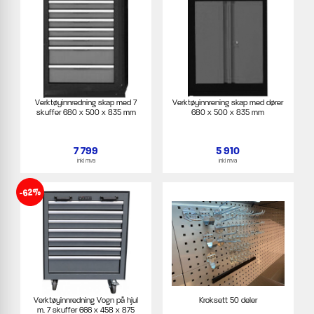
Verktøyinnredning skap med 7
Verktøyinnrening skap med dører
skuffer 680 x 500 x 835 mm
680 x 500 x 835 mm
7 799
5 910
inkl mva
inkl mva
-62%
Verktøyinnredning Vogn på hjul
Kroksett 50 deler
m. 7 skuffer 666 x 458 x 875