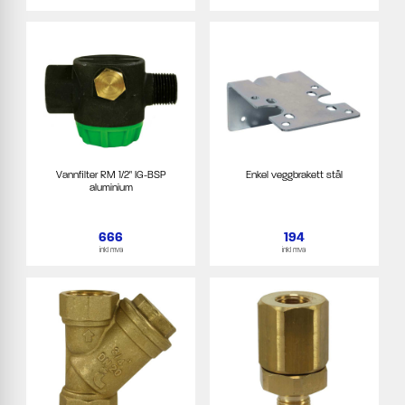
Vannfilter RM 1/2" IG-BSP
Enkel veggbrakett stål
aluminium
666
194
inkl mva
inkl mva