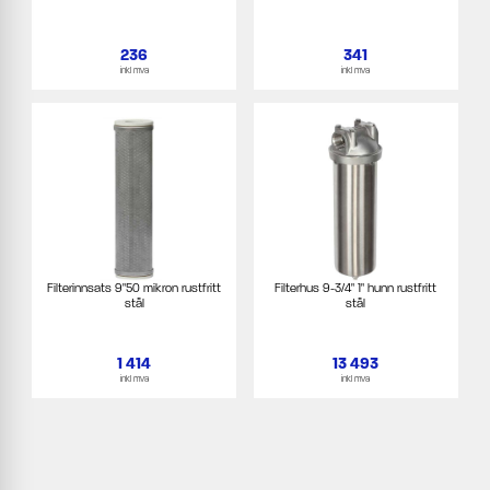
236
341
inkl mva
inkl mva
Filterinnsats 9"50 mikron rustfritt
Filterhus 9-3/4" 1" hunn rustfritt
stål
stål
1 414
13 493
inkl mva
inkl mva