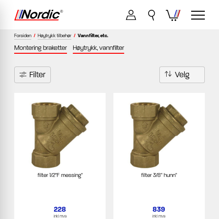
Forsiden
/
Høytrykk tilbehør
/
Vannfilter, etc.
Montering braketter
Høytrykk, vannfilter
Filter
filter 1/2"F messing"
filter 3/8" hunn"
228
839
inkl mva
inkl mva