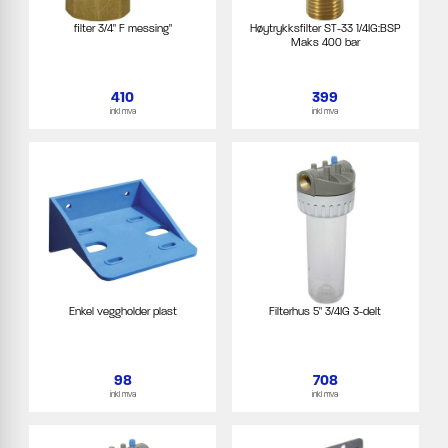
filter 3/4" F messing"
Høytrykksfilter ST-33 1/4IG:BSP
Maks 400 bar
410
399
inkl mva
inkl mva
Enkel veggholder plast
Filterhus 5" 3/4IG 3-delt
98
708
inkl mva
inkl mva