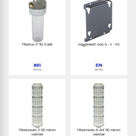
Filterhus 5" 1IG 3-delt
Veggbrakett mod. A - V - VG
861
374
inkl mva
inkl mva
Filterinnsats 5" 60 mikron
Filterinnsats 9-3/4" 60 mikron
vaskbar
vaskbar