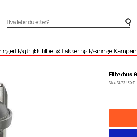
inger
Høytrykk tilbehør
Lakkering løsninger
Kampanj
Filterhus 9
Sku.
SU7343041