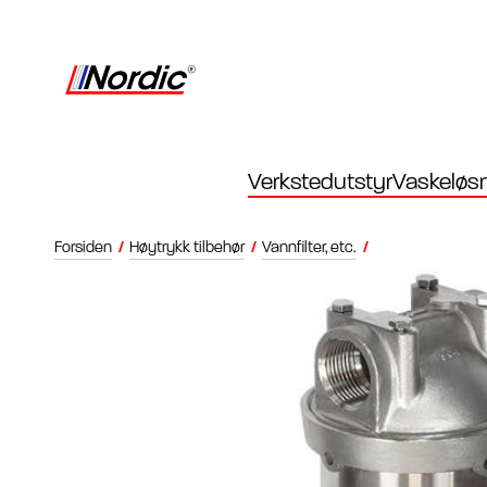
Verkstedutstyr
Vaskeløsn
Forsiden
/
Høytrykk tilbehør
/
Vannfilter, etc.
/