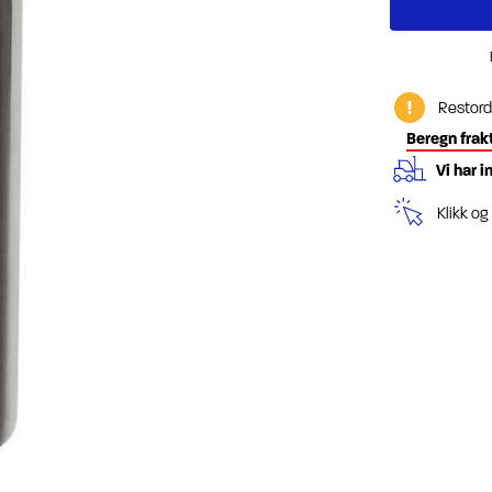
Restord
Beregn frak
Vi har i
Klikk o