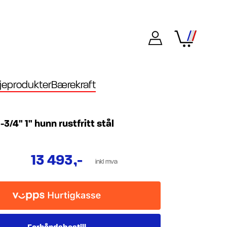
eprodukter
Bærekraft
-3/4" 1" hunn rustfritt stål
13 493
,-
inkl mva