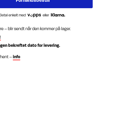
Betal enkelt med
eller
re – blir sendt når den kommer på lager.
t
ngen bekreftet dato for levering.
g hent –
info