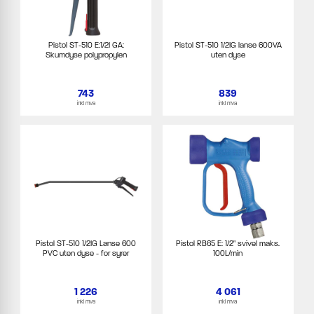
Pistol ST-510 E:1/2I GA:
Pistol ST-510 1/2IG lanse 600VA
Skumdyse polypropylen
uten dyse
743
839
inkl mva
inkl mva
Pistol ST-510 1/2IG Lanse 600
Pistol RB65 E: 1/2" svivel maks.
PVC uten dyse - for syrer
100L/min
1 226
4 061
inkl mva
inkl mva