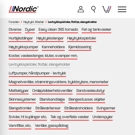
Forsiden
/
Høytrykk tilbehør
/
Lavtrykkspistoler, flottør, slangeholder
Diverse
Dyser
Easy clean 365 tornado
Fat og tankvasker
Hurtigkoblinger
Høytrykkslanger
Høytrykkspistoler
Høytrykkspumper
Kanneholdere
Kjemidosering
Koster, vaskestenger, kluter, svamper mm.
Lavtrykkspistoler, flottør, slangeholder
Luftpumper, håndpumper - lavtrykk
Magnetventiler, strømningsvoktere, trykkbrytere, manometer
Matteklyper
Omløp/sikkerhetsventiler
Sandvaskeutstyr
Skinnesystemer
Slam/sand/alge
Slangestusser, skjøter
Slangetromler
Strålerør/lanser
Strålerørsholdere
Svingarmer
Svivler, ht kuplinger etc.
Tak og overflate vasker
Underspyler
Vannfilter, etc.
Ventiler, gasspådrag