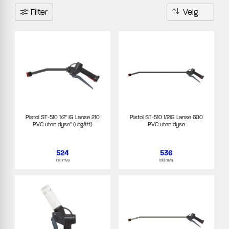
Filter
Pistol ST-510 1/2" IG Lanse 210
Pistol ST-510 1/2IG Lanse 600
PVC uten dyse" (utgått)
PVC uten dyse
524
536
inkl mva
inkl mva