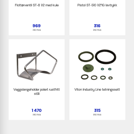
Flottørventil ST-8 1/2 med kule
Pistol ST-510 1/2"IG lavtrykk
969
316
inkl mva
inkl mva
Veggslangeholder polert rustfritt
Viton Industry Line tetningssett
stål
1 470
315
inkl mva
inkl mva