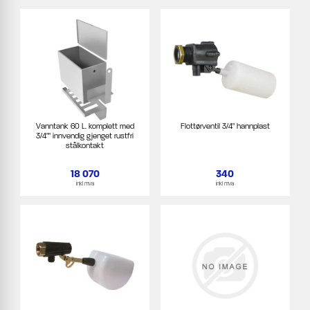
Vanntank 60 L. komplett med
Flottørventil 3/4" hannplast
3/4"" innvendig gjenget rustfri
stålkontakt
18 070
340
inkl mva
inkl mva