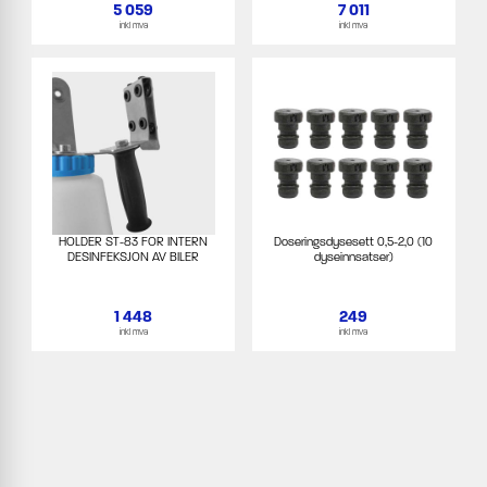
5 059
7 011
inkl mva
inkl mva
HOLDER ST-83 FOR INTERN
Doseringsdysesett 0,5-2,0 (10
DESINFEKSJON AV BILER
dyseinnsatser)
1 448
249
inkl mva
inkl mva