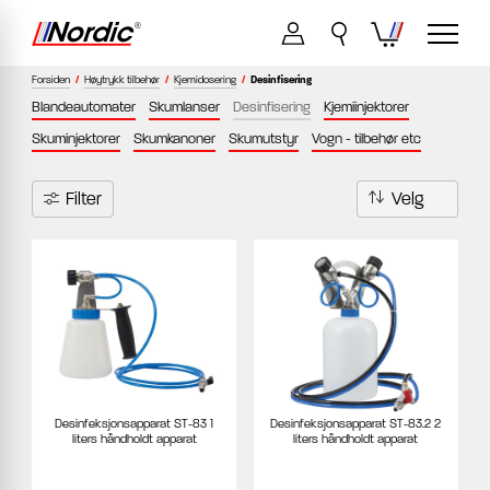
Forsiden
/
Høytrykk tilbehør
/
Kjemidosering
/
Desinfisering
Blandeautomater
Skumlanser
Desinfisering
Kjemiinjektorer
Skuminjektorer
Skumkanoner
Skumutstyr
Vogn - tilbehør etc
Filter
Desinfeksjonsapparat ST-83 1
Desinfeksjonsapparat ST-83.2 2
liters håndholdt apparat
liters håndholdt apparat