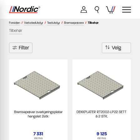
Forsiden
/
Verkstedutstyr
/
Testutstyr
/
Bremseprøvere
/
Tilbehør
Tilbehør
Filter
Bremseprøver overkjøringsplater
DEKKPLATER RT2002-LP22 SETT
hengslet 2stk
á 2 STK.
7 331
9 125
inkl mva
inkl mva