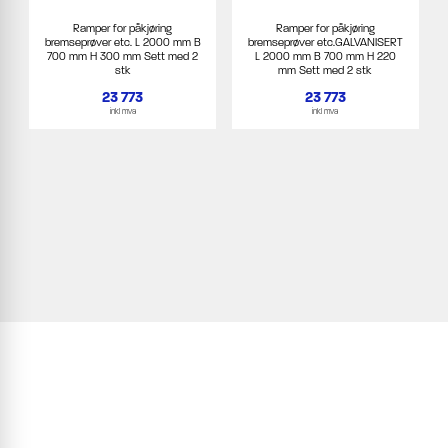
Ramper for påkjøring
Ramper for påkjøring
bremseprøver etc. L 2000 mm B
bremseprøver etc.GALVANISERT
700 mm H 300 mm Sett med 2
L 2000 mm B 700 mm H 220
stk
mm Sett med 2 stk
23 773
23 773
inkl mva
inkl mva