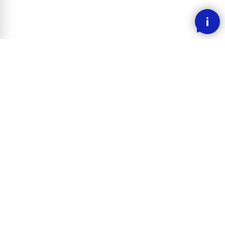
SMOOOTH BETALING MED KLARNA
RASK LEVERING
30 DAGERS ANGREFRIST