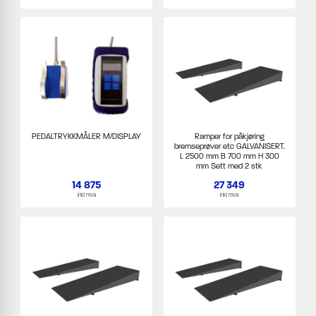
PEDALTRYKKMÅLER M/DISPLAY
Ramper for påkjøring
bremseprøver etc GALVANISERT.
L 2500 mm B 700 mm H 300
mm Sett med 2 stk
14 875
27 349
inkl mva
inkl mva