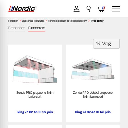
Forsiden
/
Lakkering løsninger
/
Forarbeid soner og lakkblanderom
/
Prepsoner
Prepsoner
Blanderom
Zonda PRO prepsone 6,4m
Zonda PRO dobbel prepsone
balansert
6,4m balansert
Ring 73 82 43 10 for pris
Ring 73 82 43 10 for pris