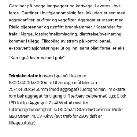
Gardiner på begge langvegger og kortvegg.
Leveres i hvit
farge. Gardiner i hvit/gjennomsiktig felt.
Inkludert et sett med
aggregatfilter, takfilter og veggfilter.
Aggregat er utstyrt med
Riello oljebrenner og rustfritt brennkammer.
*Kostander for
frakt i Norge, lossing/mellomlagring, diett/reise/overnatting
kommer i tillegg.
Tilkobling av strøm på kontrollpanel,
eksos/ventilasjonsføringer ut og inn, samt oljetilførsel er eks.
"Kan også leveres med gulv"
Tekniske data:
Innvendige mål i lakkrom:
6300x4000x3000mm
Utvendige mål lakkrom :
7574x4126x3450mm
(med aggregat)
(Beregne min. 1m ekstra
rom bak aggregat for tilgang til filter/service brenner)
Lys: 8 stk
LED taklys
Aggregat: 2x 4kW «turbo»vifter
Luftmengde/hastighet: 15 000m3/h
Standard brenner: Riello
G20
Strøm: 400V 10kW (evt trafo for 230V drift er
tilleggsutstyr)