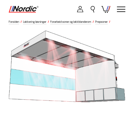
Forsiden
/
Lakkering løsninger
/
Forarbeid soner og lakkblanderom
/
Prepsoner
/