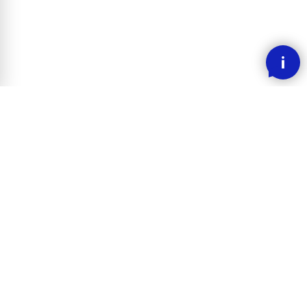
SMOOOTH BETALING MED KLARNA
RASK LEVERING