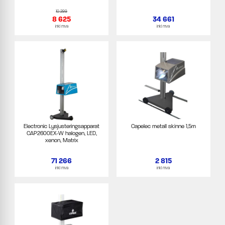
10 299
8 625
34 661
inkl mva
inkl mva
Electronic Lysjusteringsapparat
Capelec metall skinne 1,5m
CAP2600EX-W halogen, LED,
xenon, Matrix
71 266
2 815
inkl mva
inkl mva