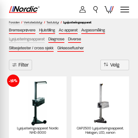
Forsiden
/
Verkstedutstyr
/
Testutstyr
/
Lysjusteringsapparat
Bremseprøvere
Hjulstilling
Ac apparat
Avgassmåling
Lysjusteringsapparat
Diagnose
Diverse
Slitasjetester / cross sjekk
Girkasseflusher
Filter
-16%
Lysjusteringsapparat Nordic
CAP2500 Lysjusteringsapparat.
NHD-8000
Halogen, LED, xenon