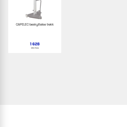
CAPELEC beskyttelse trekk
1 628
inkl mva