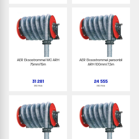
AER Eksostrommel MC ARH
AER Eksostrommel personbil
75mm/15m
ARH 100mm/7,5m
31 281
24 555
inkl mva
inkl mva