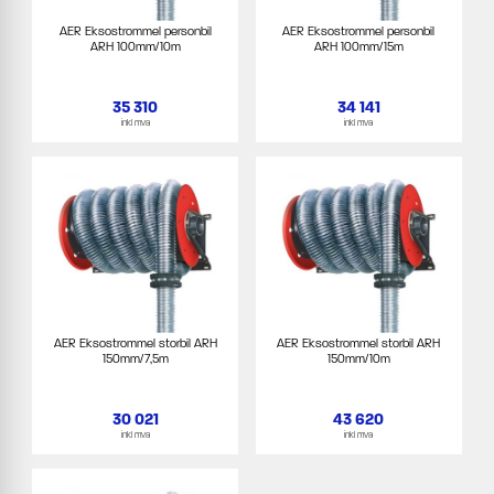
AER Eksostrommel personbil
AER Eksostrommel personbil
ARH 100mm/10m
ARH 100mm/15m
35 310
34 141
inkl mva
inkl mva
AER Eksostrommel storbil ARH
AER Eksostrommel storbil ARH
150mm/7,5m
150mm/10m
30 021
43 620
inkl mva
inkl mva