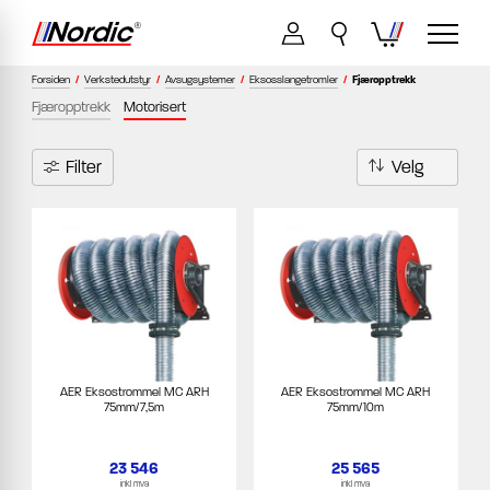
Forsiden
/
Verkstedutstyr
/
Avsugsystemer
/
Eksosslangetromler
/
Fjæropptrekk
Fjæropptrekk
Motorisert
Filter
AER Eksostrommel MC ARH
AER Eksostrommel MC ARH
75mm/7,5m
75mm/10m
23 546
25 565
inkl mva
inkl mva