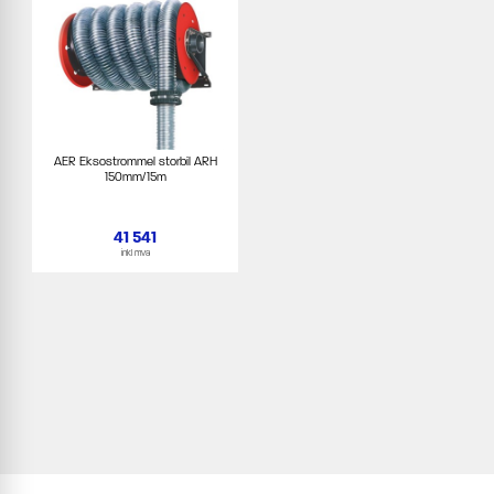
AER Eksostrommel storbil ARH
150mm/15m
41 541
inkl mva