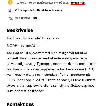
Restordre – blir sendt når den kommer på lager.
Beregn frakt
Vi har ingen bekreftet dato for levering.
Klikk og hent –
info
Beskrivelse
Pro line - Eksostromler for kjøretøy
MC ARH 75mm/7,5m
Solid og enkel eksostrommel med muligheter for ulike
oppsett.
Kan brukes på sentraliserte anlegg eller som
selvstendige avsug.
Fjæroppspent inntrekk med mekaniske
lås. Kan monteres på vegg eller på tak.
Leveres med TGA
«anti crush» slange som standard.
For temperaturer på
180°C (tåler opp til 200°C i korte perioder)
Er ikke inkludert
eksos-stuss, spjeld/vifte eller strømstyring.
Settes opp med
ulike oppsett; se tilbehør.
Kontakt oss