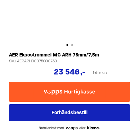
AER Eksostrommel MC ARH 75mm/7,5m
Sku.
AERARH00075C00750
23 546
,-
inkl mva
Betal enkelt med
eller