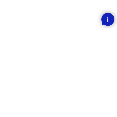
SMOOOTH BETALING MED KLARNA
RASK LEVERING
30 DAGERS ANGREFRIST