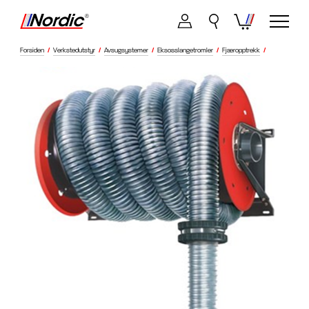
Forsiden
/
Verkstedutstyr
/
Avsugsystemer
/
Eksosslangetromler
/
Fjæropptrekk
/