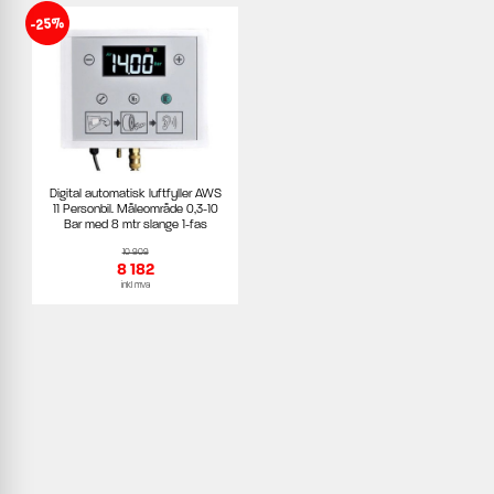
-25%
Digital automatisk luftfyller AWS
11 Personbil. Måleområde 0,3-10
Bar med 8 mtr slange 1-fas
10 909
8 182
inkl mva