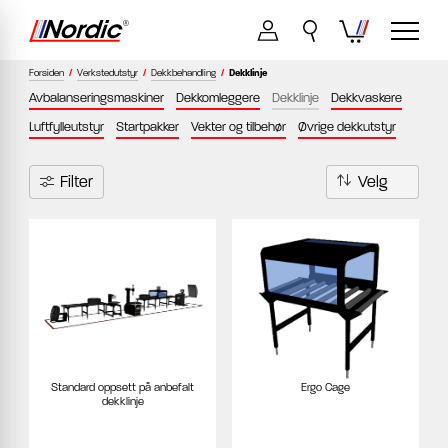
Forsiden
/
Verkstedutstyr
/
Dekkbehandling
/
Dekklinje
Avbalanseringsmaskiner
Dekkomleggere
Dekklinje
Dekkvaskere
Luftfylleutstyr
Startpakker
Vekter og tilbehør
Øvrige dekkutstyr
Filter
Standard oppsett på anbefalt
Ergo Cage
dekklinje