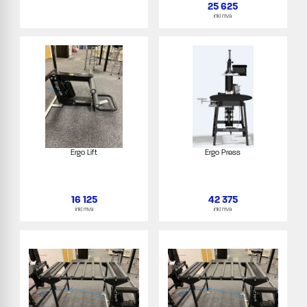
25 625
inkl mva
Ergo Lift
Ergo Press
16 125
42 375
inkl mva
inkl mva