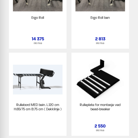
Ergo Roll
Ergo Roll ben
14 375
2 813
inkl mva
inkl mva
Rullebord MED bein. L.120 cm
Rulleplate for montasje ved
H.65/75 cm B:75 cm ( Dekklinje )
bead-breaker
2 550
inkl mva