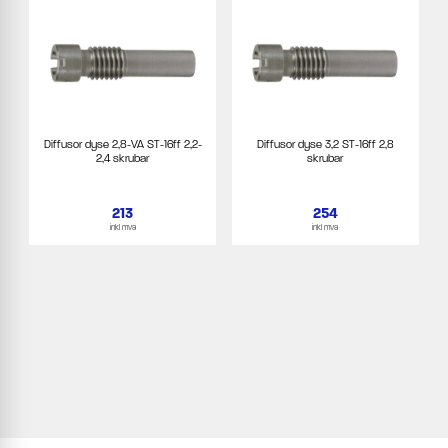
Diffusor dyse 2,8-VA ST-16ff 2,2-
Diffusor dyse 3,2 ST-16ff 2,8
2,4 skrubar
skrubar
213
254
inkl mva
inkl mva