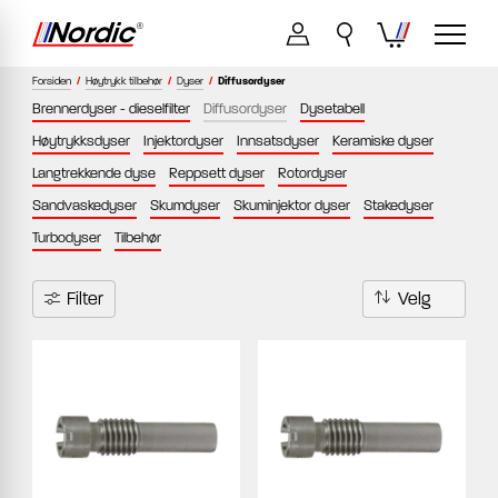
Forsiden
/
Høytrykk tilbehør
/
Dyser
/
Diffusordyser
Brennerdyser - dieselfilter
Diffusordyser
Dysetabell
Høytrykksdyser
Injektordyser
Innsatsdyser
Keramiske dyser
Langtrekkende dyse
Reppsett dyser
Rotordyser
Sandvaskedyser
Skumdyser
Skuminjektor dyser
Stakedyser
Turbodyser
Tilbehør
Filter