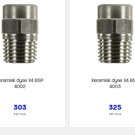
eramisk dyse 1/4 BSP
Keramisk dyse 1/4 B
4002
4003
303
325
inkl mva
inkl mva