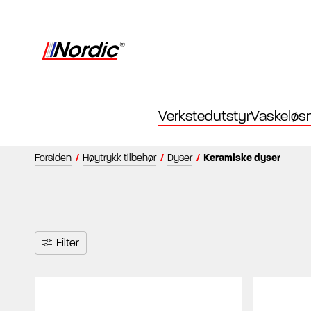
Verkstedutstyr
Vaskeløsn
Forsiden
/
Høytrykk tilbehør
/
Dyser
/
Keramiske dyser
Filter