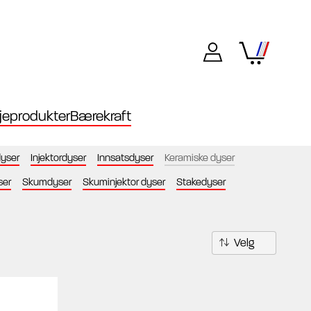
eprodukter
Bærekraft
yser
Injektordyser
Innsatsdyser
Keramiske dyser
ser
Skumdyser
Skuminjektor dyser
Stakedyser