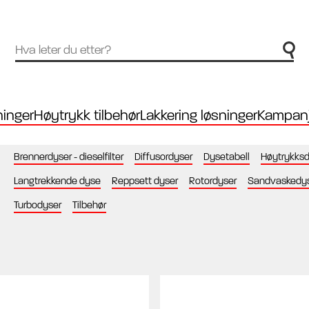
inger
Høytrykk tilbehør
Lakkering løsninger
Kampanj
Brennerdyser - dieselfilter
Diffusordyser
Dysetabell
Høytrykksd
Langtrekkende dyse
Reppsett dyser
Rotordyser
Sandvaskedy
Turbodyser
Tilbehør