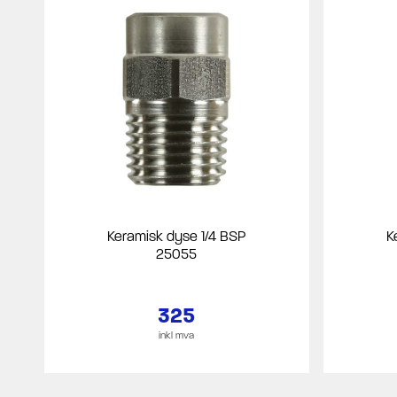
Keramisk dyse 1/4 BSP
K
25055
325
inkl mva