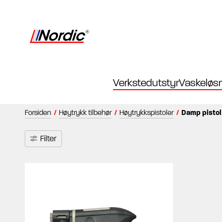
Verkstedutstyr
Vaskeløsn
Forsiden
/
Høytrykk tilbehør
/
Høytrykkspistoler
/
Damp pistol
Filter