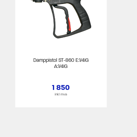
Damppistol ST-860 E:1/4IG
A:1/4IG
1 850
inkl mva