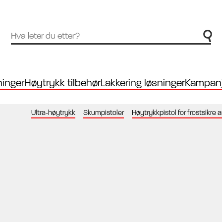
inger
Høytrykk tilbehør
Lakkering løsninger
Kampanj
Ultra-høytrykk
Skumpistoler
Høytrykkpistol for frostsikre 