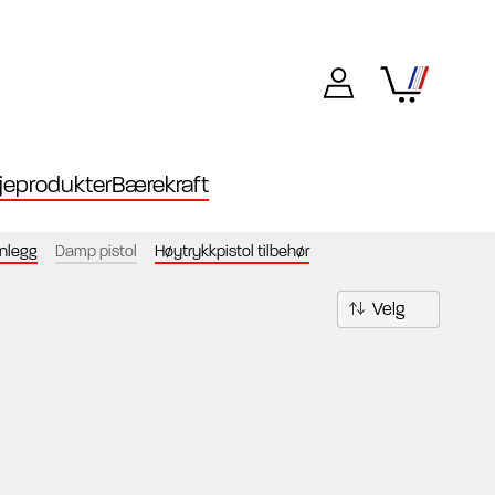
eprodukter
Bærekraft
anlegg
Damp pistol
Høytrykkpistol tilbehør