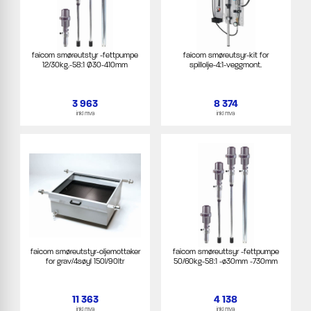
faicom smøreutstyr -fettpumpe
faicom smøreutsyr-kit for
12/30kg.-58:1 Ø30-410mm
spillolje-4:1-veggmont.
3 963
8 374
inkl mva
inkl mva
faicom smøreutstyr-oljemottaker
faicom smøreuttsyr -fettpumpe
for grav/4søyl 150l/90ltr
50/60kg-58:1 -ø30mm -730mm
11 363
4 138
inkl mva
inkl mva