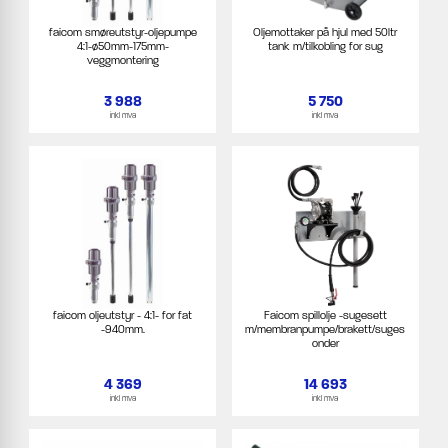
faicom smøreutstyr-oljepumpe
Oljemottaker på hjul med 50ltr
4:1-ø50mm-175mm-
tank m/tilkobling for sug
veggmontering
3 988
5 750
inkl mva
inkl mva
faicom oljeutstyr - 4:1- for fat
Faicom spillolje -sugesett
-940mm.
m/membranpumpe/brakett/suges
onder
4 369
14 693
inkl mva
inkl mva