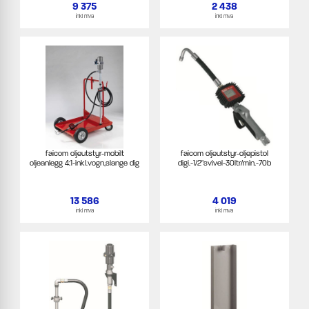
9 375
2 438
inkl mva
inkl mva
faicom oljeutstyr-mobilt
faicom oljeutstyr-oljepistol
oljeanlegg 4:1-inkl.vogn,slange dig
digi.-1/2"svivel-30ltr/min.-70b
13 586
4 019
inkl mva
inkl mva