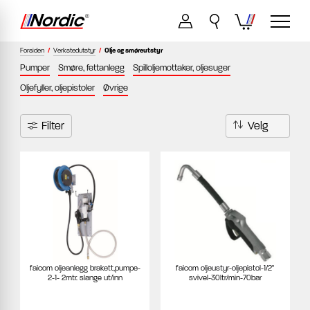
Forsiden
/
Verkstedutstyr
/
Olje og smøreutstyr
Pumper
Smøre, fettanlegg
Spilloljemottaker, oljesuger
Oljefyller, oljepistoler
Øvrige
Filter
faicom oljeanlegg brakett,pumpe-
faicom oljeustyr-oljepistol-1/2"
2-1- 2mtr. slange ut/inn
svivel-30ltr/min-70bar