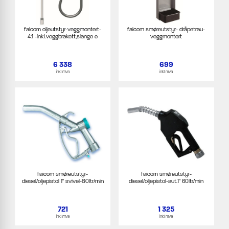
faicom oljeutstyr-veggmontert-
faicom smøreutstyr- dråpetrau-
4:1 -inkl.veggbrakett,slange e
veggmontert
6 338
699
inkl mva
inkl mva
faicom smøreutstyr-
faicom smøreutstyr-
diesel/oljepistol 1" svivel-80ltr/min
diesel/oljepistol-aut.1" 60ltr/min
721
1 325
inkl mva
inkl mva