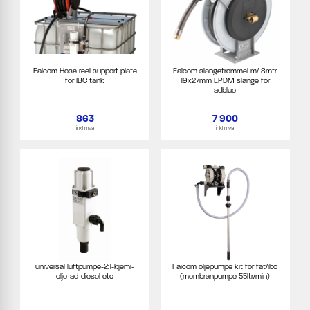
Faicom Hose reel support plate
Faicom slangetrommel m/ 8mtr
for IBC tank
19x27mm EPDM slange for
adblue
863
7 900
inkl mva
inkl mva
universal luftpumpe-2:1-kjemi-
Faicom oljepumpe kit for fat/ibc
olje-ad-diesel etc
(membranpumpe 55ltr/min)