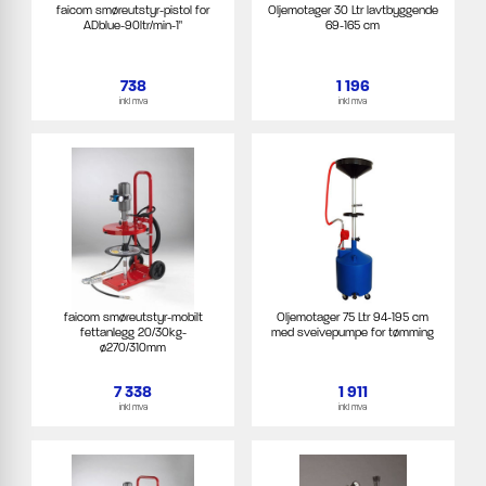
faicom smøreutstyr-pistol for
Oljemotager 30 Ltr lavtbyggende
ADblue-90ltr/min-1"
69-165 cm
738
1 196
inkl mva
inkl mva
faicom smøreutstyr-mobilt
Oljemotager 75 Ltr 94-195 cm
fettanlegg 20/30kg-
med sveivepumpe for tømming
ø270/310mm
7 338
1 911
inkl mva
inkl mva