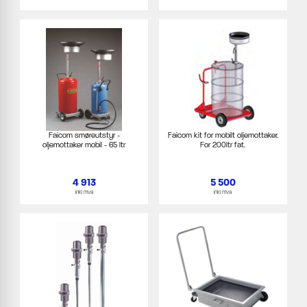
Faicom smøreutstyr -
Faicom kit for mobilt oljemottaker.
oljemottaker mobil - 65 ltr
For 200ltr fat.
4 913
5 500
inkl mva
inkl mva