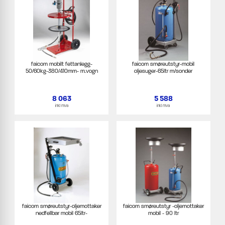
faicom mobilt fettanlegg-
faicom smøreutstyr-mobil
50/60kg-380/410mm- m.vogn
oljesuger-65ltr m/sonder
8 063
5 588
inkl mva
inkl mva
faicom smøreutstyr-oljemottaker
faicom smøreutstyr -oljemottaker
nedfellbar mobil 65ltr-
mobil - 90 ltr