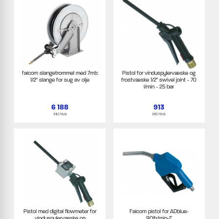
faicom slangetrommel med 7mtr.
Pistol for vinduspylervæske og
1/2" slange for sug av olje
frostvæske 1/2" swivel joint - 70
l/min - 25 bar
6 188
913
inkl mva
inkl mva
Pistol med digital flowmeter for
Faicom pistol for ADblue-
vinduspylervæske og
90ltr/min-1"