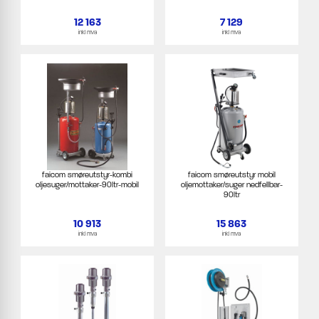
12 163
7 129
inkl mva
inkl mva
faicom smøreutstyr-kombi
faicom smøreutstyr mobil
oljesuger/mottaker-90ltr-mobil
oljemottaker/suger nedfellbar-
90ltr
10 913
15 863
inkl mva
inkl mva