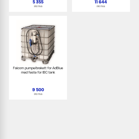
5 355
11 644
inkl mva
inkl mva
Faicom pumpe/brakett for AdBlue
med feste for IBC tank
9 500
inkl mva