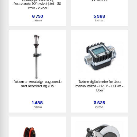
frostvæske 1/2" swivel joint - 30
l/min - 25 bar
6 750
5 988
inkl mva
inkl mva
faicom smøreutstyr -sugesonde
Turbine digital meter for Urea
sett m/brakett og kurv
manual nozzle - F.M. 1" - 100 l/m -
10bar
1 488
3 625
inkl mva
inkl mva