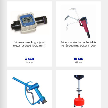
faicom smøreutstyr-digitalt
faicom smøreutstyr-oljepistol-
meter for diesel-100ltr/min-1"
forhåndsstilling-30ltr/min-70b
3 438
10 515
inkl mva
inkl mva