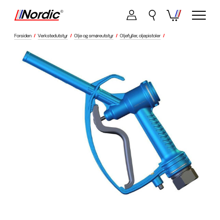
Forsiden
/
Verkstedutstyr
/
Olje og smøreutstyr
/
Oljefyller, oljepistoler
/