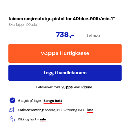
faicom smøreutstyr-pistol for ADblue-90ltr/min-1"
Sku.
faippm90adb
738
,-
inkl mva
Betal enkelt med
eller
6 stykk på lager
Beregn frakt
Estimert levering:
onsdag 12.08 - torsdag 13.08
info
Klikk og hent –
info