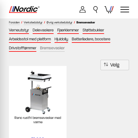
Forsiden
/
Verkstedutstyr
/
Øvrig verkstedutstyr
/
Bremsevasker
Verneutstyr
Delevaskere
Fjærklemmer
Støttebukker
Arbeidsstol med platform
Hjuldolly
Batteriladere, boostere
Drivstofftømmer
Bremsevasker
Reno rustfri bremsevasker med
varme