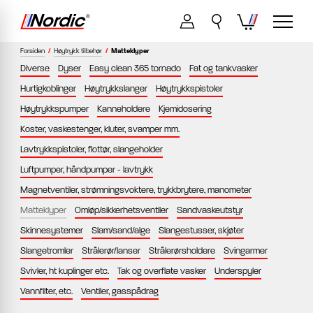
Forsiden
/
Høytrykk tilbehør
/
Matteklyper
Diverse
Dyser
Easy clean 365 tornado
Fat og tankvasker
Hurtigkoblinger
Høytrykkslanger
Høytrykkspistoler
Høytrykkspumper
Kanneholdere
Kjemidosering
Koster, vaskestenger, kluter, svamper mm.
Lavtrykkspistoler, flottør, slangeholder
Luftpumper, håndpumper - lavtrykk
Magnetventiler, strømningsvoktere, trykkbrytere, manometer
Matteklyper
Omløp/sikkerhetsventiler
Sandvaskeutstyr
Skinnesystemer
Slam/sand/alge
Slangestusser, skjøter
Slangetromler
Strålerør/lanser
Strålerørsholdere
Svingarmer
Svivler, ht kuplinger etc.
Tak og overflate vasker
Underspyler
Vannfilter, etc.
Ventiler, gasspådrag