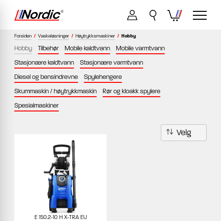
Forsiden
/
Vaskeløsninger
/
Høytrykksmaskiner
/
Hobby
Hobby
Tilbehør
Mobile kaldtvann
Mobile varmtvann
Stasjonære kaldtvann
Stasjonære varmtvann
Diesel og bensindrevne
Spylehengere
Skummaskin / høytrykkmaskin
Rør og kloakk spylere
Spesialmaskiner
E 150.2-10 H X-TRA EU