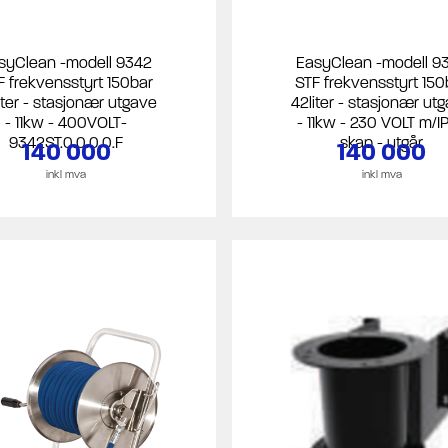
syClean -modell 9342
EasyClean -modell 9
F frekvensstyrt 150bar
STF frekvensstyrt 150
iter - stasjonær utgave
42liter - stasjonær ut
- 11kw - 400VOLT-
- 11kw - 230 VOLT m/I
9342ST.0.0.0.0.F
skap - utgår
140 000
140 000
inkl mva
inkl mva