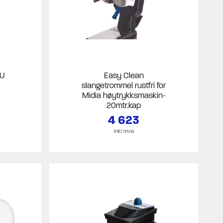
EU
Easy Clean
slangetrommel rustfri for
Midia høytrykksmaskin-
20mtr.kap
4 623
inkl mva