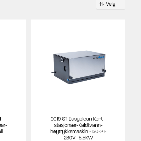
l
9019 ST Easyclean Kent -
bar-
stasjonær-Kaldtvann-
il
høytrykksmaskin -150-21-
230V -5,5KW