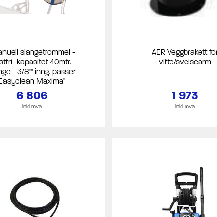
anuell slangetrommel -
AER Veggbrakett fo
stfri- kapasitet 40mtr.
vifte/sveisearm
nge - 3/8"" inng. passer
Easyclean Maxima"
6 806
1 973
inkl mva
inkl mva