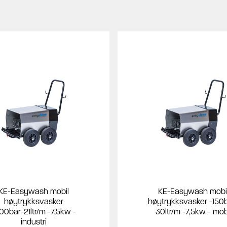
esielt på fett og oljeholdig skitt.
 som går inn i høytrykkspumpen elektrisk eller varme opp
.
en høytrykkspumpe, så for temperaturer fra 60C og
 for temperaturer opp til 60C kan elektrisk
r enhet er en ryddig og stabil løsning. Stasjonære
r skader/frost/feil bruk.
etc.
ter mellom ulike anlegg eller ute i felten.
 er tilgjengelig.
ustriområder etc.
KE-Easywash mobil
KE-Easywash mobi
høytrykksvasker
høytrykksvasker -150
bygning, tilknyttes flere høytrykkstromler, svingarmer,
00bar-21ltr/m -7,5kw -
30ltr/m -7,5kw - mob
industri
/pistol.