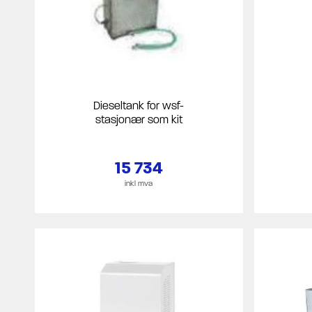
Dieseltank for wsf-
stasjonær som kit
15 734
inkl mva