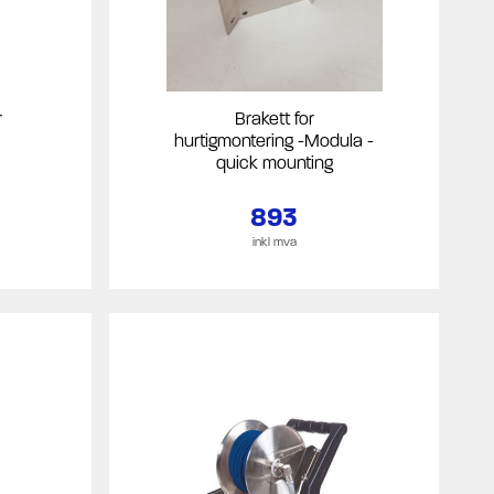
r
Brakett for
hurtigmontering -Modula -
quick mounting
893
inkl mva