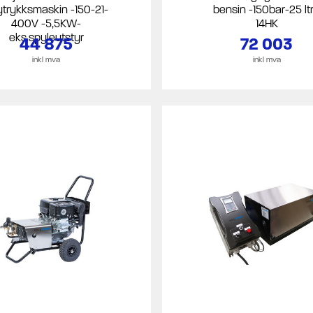
trykksmaskin -150-21-
bensin -150bar-25 ltr
400V -5,5KW-
14HK
eks.spyleutstyr
44 875
72 003
inkl mva
inkl mva