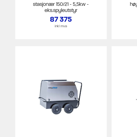
stasjonær 150/21 - 5,5kw -
høy
eks.spyleutstyr
87 375
inkl mva