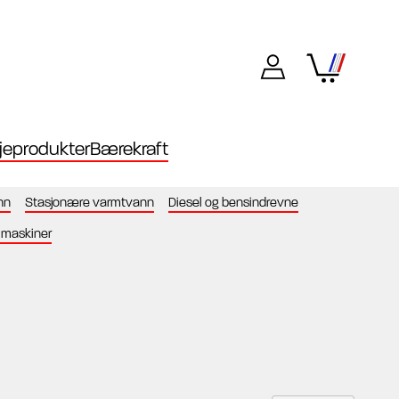
eprodukter
Bærekraft
nn
Stasjonære varmtvann
Diesel og bensindrevne
lmaskiner