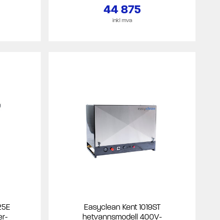
44 875
inkl mva
25E
Easyclean Kent 1019ST
er-
hetvannsmodell 400V-