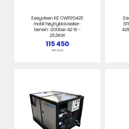
Easyclean KE CWP2042E
Ea
mobil høytrykksvasker-
ST
bensin -200bar-42 ltr -
42l
23,5KW
115 450
inkl mva