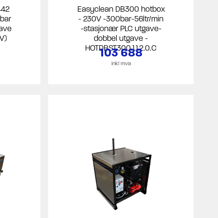
442
Easyclean DB300 hotbox
0bar
- 230V -300bar-56ltr/min
gave
-stasjonær PLC utgave-
0V)
dobbel utgave -
HOTDBST300.1.1.2.0.C
103 688
inkl mva