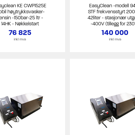
syclean KE CWP1525E
EasyClean -modell 9
bil høytrykksvasker-
STF frekvensstyrt 20
ensin -150bar-25 ltr -
42liter - stasjonær ut
14HK - Nøkkelstart
-400V (tillegg for 23
76 825
140 000
inkl mva
inkl mva