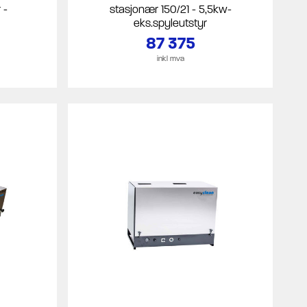
 -
stasjonær 150/21 - 5,5kw-
eks.spyleutstyr
87 375
inkl mva