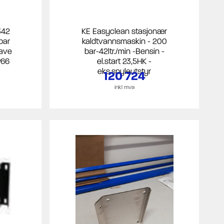
342
KE Easyclean stasjonær
bar
kaldtvannsmaskin - 200
gave
bar-42ltr./min -Bensin -
P66
el.start 23,5HK -
eks.spyleutstyr
120 724
inkl mva