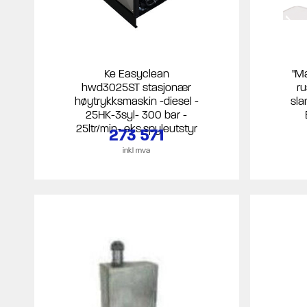
Ke Easyclean
"M
hwd3025ST stasjonær
ru
høytrykksmaskin -diesel -
sla
25HK-3syl- 300 bar -
25ltr/min- eks.spyleutstyr
273 571
inkl mva