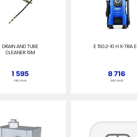
DRAIN AND TUBE
E 150.2-10 H X-TRA 
CLEANER 15M
1 595
8 716
inkl mva
inkl mva