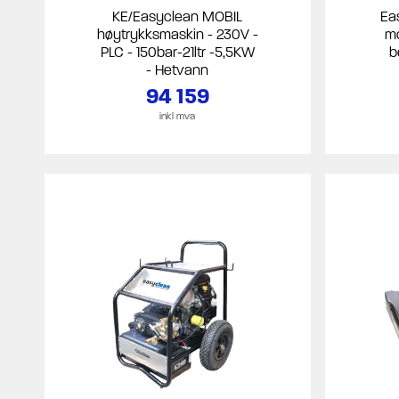
KE/Easyclean MOBIL
Ea
høytrykksmaskin - 230V -
mo
PLC - 150bar-21ltr -5,5KW
b
- Hetvann
94 159
inkl mva