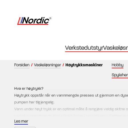
Verkstedutstyr
Vaskeløsn
Forsiden
/
Vaskeløsninger
/
Høytrykksmaskiner
Hobby
Spylehe
Hva er høytrykk?
Høytrykk oppstår når en vannmengde presses ut gjennom en dyse, e
pumpen har tilgjengelig.
Vann under høyt trykk er en optimal måte å rengjøre veldig skitne ove
ved stor vannmengde øker effektiviteten i rengjøringen. Sammens
Les mer