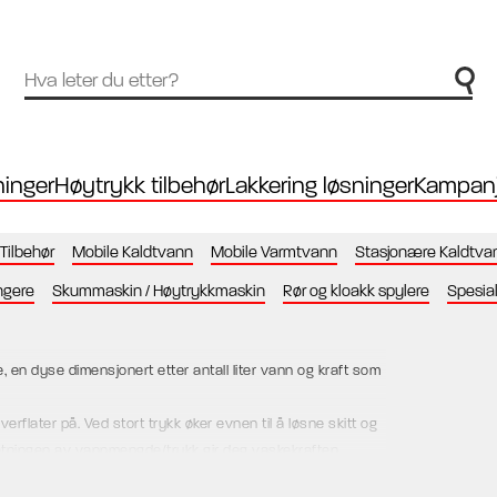
inger
Høytrykk tilbehør
Lakkering løsninger
Kampanj
Tilbehør
Mobile Kaldtvann
Mobile Varmtvann
Stasjonære Kaldtva
ngere
Skummaskin / Høytrykkmaskin
Rør og kloakk spylere
Spesia
n dyse dimensjonert etter antall liter vann og kraft som
rflater på. Ved stort trykk øker evnen til å løsne skitt og
etningen av vannmengde/trykk gir deg vaskekraften.