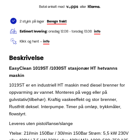
Betal enkelt med
eller
2 stykk på lager
Beregn frakt
Estimert levering:
onsdag 12.08 - torsdag 13.08
info
Klikk og hent –
info
Beskrivelse
EasyClean 1019ST /1030ST stasjonær HT hetvanns
maskin
1019ST er en industriell HT maskin med diesel brenner for
oppvarming av vannet.
Monteres på vegg eller på
gulvstativ(tilbehør).
Kraftig vaskeeffekt og stor brenner,
Rustfritt deksel. Interpumpe.
Timer på omløp, trykkmåler,
flowstyrt.
Leveres uten pistol/lanse/slange
Ytelse: 21l/min 150Bar / 30l/min 150Bar
Strøm: 5,5 kW 230V