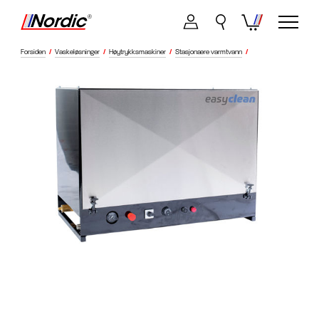
Forsiden
/
Vaskeløsninger
/
Høytrykksmaskiner
/
Stasjonære varmtvann
/