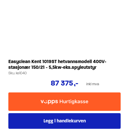
Easyclean Kent 1019ST hetvannsmodell 400V-
stasjonær 150/21 - 5,5kw-eks.spyleutstyr
Sku.
ke1040
87 375
,-
inkl mva