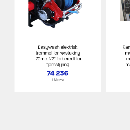
Easywash elektrisk
Ram
trommel for rørstaking
m/
-70mtr. 1/2" forberedt for
m
fjernstyring
ma
74 236
inkl mva