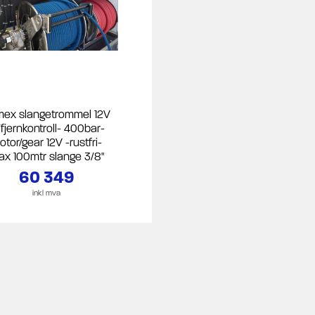
ex slangetrommel 12V
fjernkontroll- 400bar-
otor/gear 12V -rustfri-
x 100mtr slange 3/8"
60 349
inkl mva