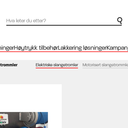
inger
Høytrykk tilbehør
Lakkering løsninger
Kampanj
etrommler
Elektriske slangetromler
Motorisert slangetrommle