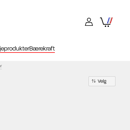
eprodukter
Bærekraft
r