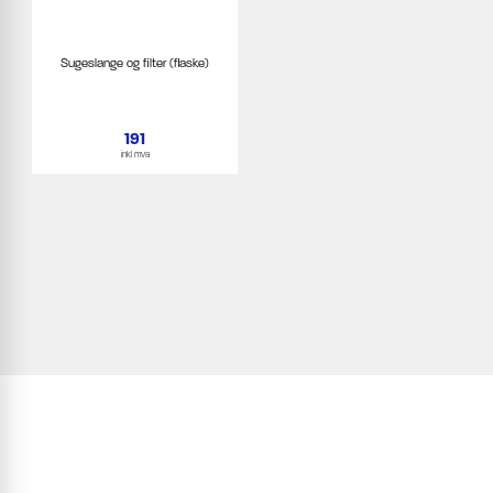
Sugeslange og filter (flaske)
191
inkl mva