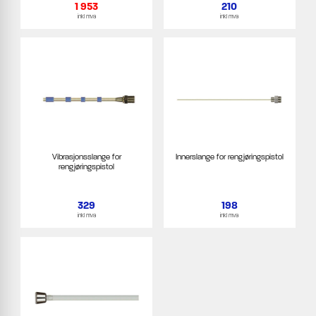
1 953
210
inkl mva
inkl mva
Vibrasjonsslange for
Innerslange for rengjøringspistol
rengjøringspistol
329
198
inkl mva
inkl mva