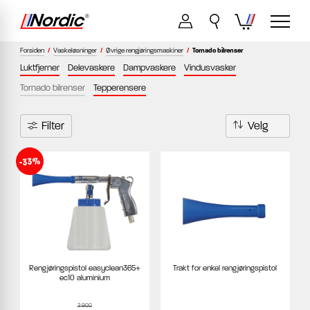
Forsiden
/
Vaskeløsninger
/
Øvrige rengjøringsmaskiner
/
Tornado bilrenser
Luktfjerner
Delevaskere
Dampvaskere
Vindusvasker
Tornado bilrenser
Tepperensere
Filter
-33%
Rengjøringspistol easyclean365+
Trakt for enkel rengjøringspistol
ec10 aluminium
2 900