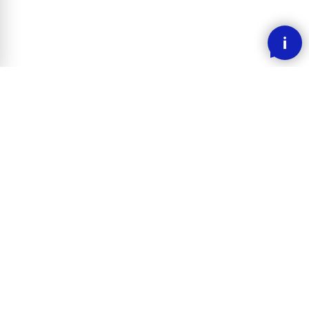
SMOOOTH BETALING MED KLARNA
RASK LEVERING
30 DAGERS ANGREFRIST